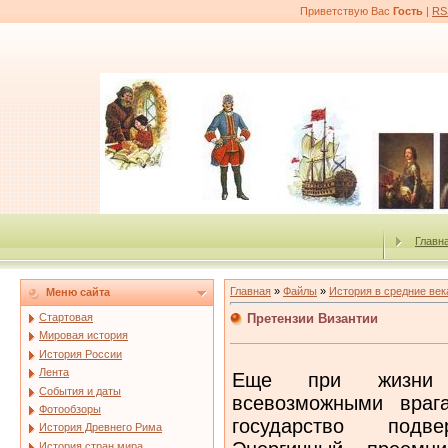
Приветствую Вас
Гость
|
RS
Главн
Главная
»
Файлы
»
История в средние век
Меню сайта
Претензии Византии
Стартовая
Мировая история
История России
Лента
Еще при жизни 
События и даты
всевозможными враг
Фотообзоры
государство подв
История Древнего Рима
История стран мира