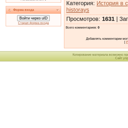
Категория
:
История в 
historays
Форма входа
Просмотров
:
1631
|
Заг
Войти через uID
Старая форма входа
Всего комментариев
:
0
Добавлять комментарии могу
[
Р
Копирование материала возможно пр
Сайт уп