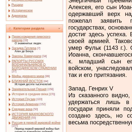
Энергичный преемни
Рыцари
Алексея, его сын Иоан
Историческое
одержавший верх на
Адмиралы
пожелал заявить 
государствах, основан
Категории раздела
достиг здесь успеха. 
Происхождения римского
своей армией. Таков
народа
[33]
О знаменитых людях
умер Фульк (1143 г.)
Загадка Гитлера
[7]
Ален де Бенуа
Иоанна, скончавшегос
Законы Хаммурапи
[34]
к. младший сын ег
РАПОРТЫ РУССКИХ
ВОЕНАЧАЛЬНИКОВ О
войском, унаследовал
БОРОДИНСКОМ СРАЖЕНИИ
[27]
так и его притязания.
Мифы древнего мира
[99]
БЛИЖНИЙ ВОСТОК
[64]
История десяти тысячелетий
Запад. Генрих V
Занимательная Греция
[156]
Из сказанного видно,
История в средние века
[270]
История Грузии
[103]
удержаться лишь в
История Армении
[152]
государи приняли по
Средние века
[50]
создано здесь, но с
ИСТОРИЯ МАХНОВСКОГО
ДВИЖЕНИЯ
[55]
весьма посредственну
Россия в первой мировой войне
[157]
Период первой мировой войны был
одним из важнейших рубежей