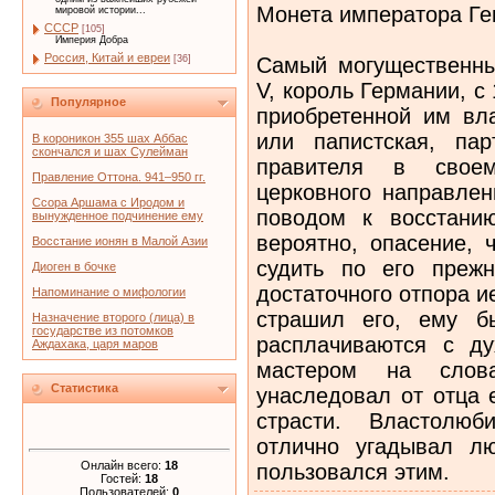
Монета императора Ген
мировой истории...
СССР
[105]
Империя Добра
Россия, Китай и евреи
Самый могущественный
[36]
V, король Германии, с
Популярное
приобретенной им вла
или папистская, па
В короникон 355 шах Аббас
скончался и шах Сулейман
правителя в свое
Правление Оттона. 941–950 гг.
церковного направлен
Ссора Аршама с Иродом и
поводом к восстани
вынужденное подчинение ему
вероятно, опасение, 
Восстание ионян в Малой Азии
судить по его прежн
Диоген в бочке
достаточного отпора и
Напоминание о мифологии
страшил его, ему б
Назначение второго (лица) в
государстве из потомков
расплачиваются с д
Аждахака, царя маров
мастером на слов
Статистика
унаследовал от отца 
страсти. Властолю
отлично угадывал л
Онлайн всего:
18
пользовался этим.
Гостей:
18
Пользователей:
0