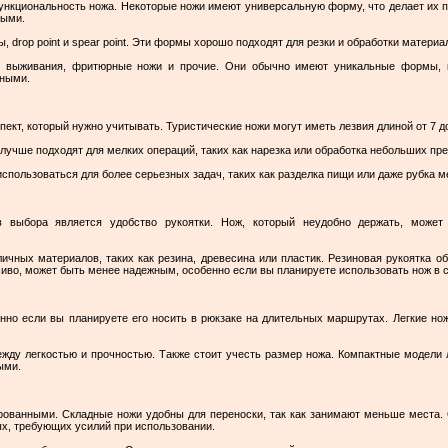
ункциональность ножа. Некоторые ножи имеют универсальную форму, что делает их п
ными.
 drop point и spear point. Эти формы хорошо подходят для резки и обработки материа
 выживания, фритюрные ножи и прочие. Они обычно имеют уникальные формы, 
ьными.
ект, который нужно учитывать. Туристические ножи могут иметь лезвия длиной от 7 д
 лучше подходят для мелких операций, таких как нарезка или обработка небольших пр
использоваться для более серьезных задач, таких как разделка пищи или даже рубка м
 выбора является удобство рукоятки. Нож, который неудобно держать, может
ичных материалов, таких как резина, древесина или пластик. Резиновая рукоятка о
асиво, может быть менее надежным, особенно если вы планируете использовать нож в 
нно если вы планируете его носить в рюкзаке на длительных маршрутах. Легкие но
ду легкостью и прочностью. Также стоит учесть размер ножа. Компактные модели 
ыми.
рованными. Складные ножи удобны для переноски, так как занимают меньше места.
ых, требующих усилий при использовании.