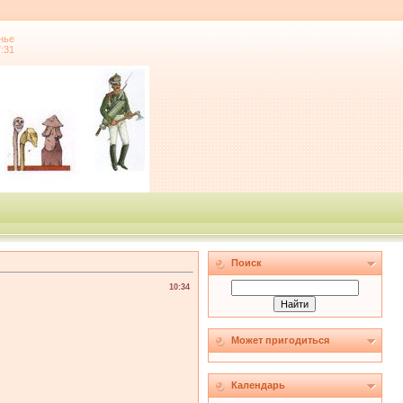
нье
7:31
Поиск
10:34
Может пригодиться
Календарь