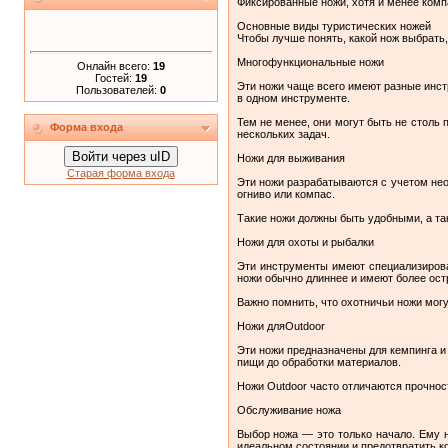
Фиксированные ножи, хотя и менее комп
Основные виды туристических ножей
Чтобы лучше понять, какой нож выбрать,
Многофункциональные ножи
Онлайн всего:
19
Гостей:
19
Эти ножи чаще всего имеют разные инстр
Пользователей:
0
в одном инструменте.
Тем не менее, они могут быть не столь
Форма входа
нескольких задач.
Войти через uID
Ножи для выживания
Старая форма входа
Эти ножи разрабатываются с учетом нео
огниво или компас.
Такие ножи должны быть удобными, а та
Ножи для охоты и рыбалки
Эти инструменты имеют специализирова
ножи обычно длиннее и имеют более ост
Важно помнить, что охотничьи ножи мог
Ножи дляOutdoor
Эти ножи предназначены для кемпинга и
пищи до обработки материалов.
Ножи Outdoor часто отличаются прочнос
Обслуживание ножа
Выбор ножа — это только начало. Ему 
идеальном состоянии и предотвратить к