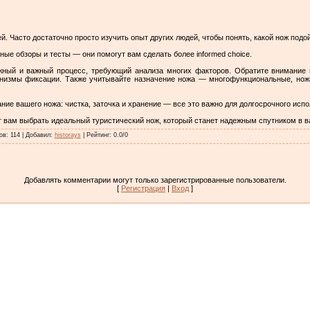
. Часто достаточно просто изучить опыт других людей, чтобы понять, какой нож подо
е обзоры и тесты — они помогут вам сделать более informed choice.
жный и важный процесс, требующий анализа многих факторов. Обратите внимание 
ханизмы фиксации. Также учитывайте назначение ножа — многофункциональные, нож
ие вашего ножа: чистка, заточка и хранение — все это важно для долгосрочного испо
вам выбрать идеальный туристический нож, который станет надежным спутником в в
ов
:
114
|
Добавил
:
historays
|
Рейтинг
:
0.0
/
0
Добавлять комментарии могут только зарегистрированные пользователи.
[
Регистрация
|
Вход
]