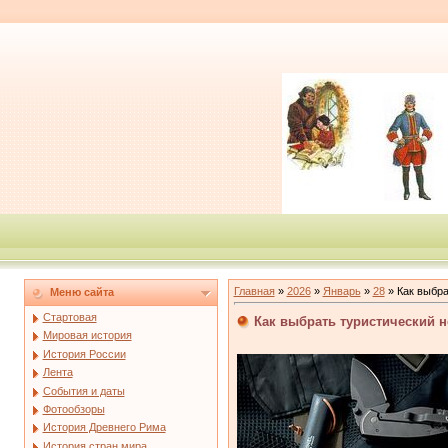
Главная
»
2026
»
Январь
»
28
» Как выбра
Меню сайта
Стартовая
Как выбрать туристический 
Мировая история
История России
Лента
События и даты
Фотообзоры
История Древнего Рима
История стран мира