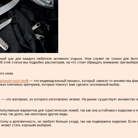
ный шаг для каждого любителя активного отдыха. Нож служит не только для быт
В этой статье мы подробно рассмотрим, на что стоит обращать внимание при выборе
ого ножа
ticheskij-nozh.html
) — это индивидуальный процесс, который зависит от множества фак
лько ключевых критериев, которые помогут вам сделать осознанный выбор.
е — это материал, из которого изготовлено лезвие. На рынке существует множество в
пулярным вариантом для туристических ножей, так как она устойчива к коррозии и ле
очку так долго, как некоторые другие виды.
очку и долговечность, но требует больше ухода, так как подвержена коррозии. Если 
ль может стать хорошим выбором.