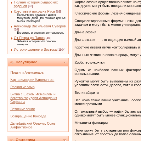
Форма лезвия существенно влияет на ф
Полная история рыцарских
как другие могут быть специализирован
орденов
[40]
Крестовый поход на Русь
[62]
Классические формы: лезвия-скандинавы,
Полны чудес сказанья давно
минувших дней Про громкие деянья
Специализированные формы: ножи для
былых богатырей
задачам и могут быть менее универсал
Александр Васильевич Суворов
[29]
Длина лезвия
Его жизнь и военная деятельность
От Петра до Павла
[48]
Длина лезвия — это еще один важный асп
Забытая история Российской
империи
Короткие лезвия легче контролировать и
История древнего Востока
[1104]
Длинные лезвия, в свою очередь, могут 
Популярное
Удобство рукоятки
Одним из наиболее важных факторов
Подвиги Александра
использовании.
Карта империи Каролингов.
Рукоятки могут быть выполнены из разл
условиях влажности. Дерево, хотя и кр
Раскол ислама
Вес и габариты
Битва с шахом Исмаилом и
бегство государя Алванда из
Вес ножа также важно учитывать, особе
Софиана
менее прочными.
Летосчисление
Оптимальный выбор — найти баланс меж
однако могут быть менее функциональн
Возвращение Конрада
Механизм фиксации
Дельфийский Оракул. Союз
Амфиктионов
Ножи могут быть складными или фикси
открывания: от простых до более сложн
Статистика