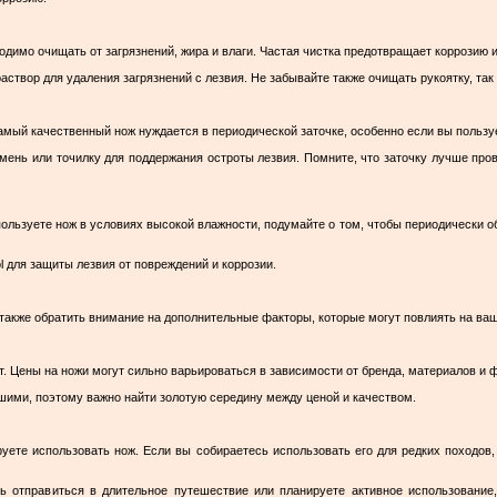
одимо очищать от загрязнений, жира и влаги. Частая чистка предотвращает коррозию 
створ для удаления загрязнений с лезвия. Не забывайте также очищать рукоятку, так 
амый качественный нож нуждается в периодической заточке, особенно если вы пользу
ень или точилку для поддержания остроты лезвия. Помните, что заточку лучше пров
пользуете нож в условиях высокой влажности, подумайте о том, чтобы периодически
 для защиты лезвия от повреждений и коррозии.
также обратить внимание на дополнительные факторы, которые могут повлиять на ва
т. Цены на ножи могут сильно варьироваться в зависимости от бренда, материалов и 
шими, поэтому важно найти золотую середину между ценой и качеством.
уете использовать нож. Если вы собираетесь использовать его для редких походов
сь отправиться в длительное путешествие или планируете активное использование