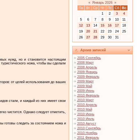
«
Январь 2026
»
Пн
Вт
Ср
Чт
Пт
Сб
Вс
1
2
3
4
5
6
7
8
9
10
11
12
13
14
15
16
17
18
19
20
21
22
23
24
25
26
27
28
29
30
31
Архив записей
2005 Сентябрь
овых нужд, но и становится настоящим
2008 Март
 туристического ножа, чтобы вы сделали
2008 Апрель
2009 Январь
2009 Февраль
2009 Март
торов: от целей использования до ваших
2009 Май
2009 Июнь
2010 Февраль
2010 Март
идов стали, и каждый из них имеет свои
2010 Апрель
2010 Май
гко чистится. Однако следует отметить,
2010 Июнь
2010 Июль
вы готовы следить за состоянием ножа и
2010 Август
2010 Сентябрь
2010 Ноябрь
2011 Февраль