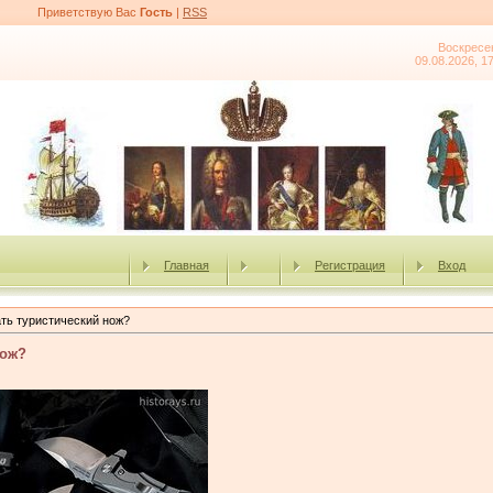
Приветствую Вас
Гость
|
RSS
Воскресе
09.08.2026, 1
Главная
Регистрация
Вход
ть туристический нож?
нож?