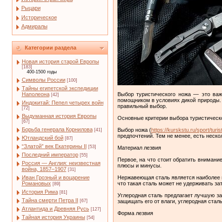
Рыцари
Историческое
Адмиралы
Категории раздела
Новая история старой Европы
[183]
400-1500 годы
Символы России
[100]
Тайны египетской экспедиции
Выбор туристического ножа — это важ
Наполеона
[42]
помощником в условиях дикой природы. 
Индокитай: Пепел четырех войн
правильный выбор.
[72]
Выдуманная история Европы
Основные критерии выбора туристическ
[67]
Борьба генерала Корнилова
Выбор ножа (
https://kurskstu.ru/sport/turis
[41]
предпочтений. Тем не менее, есть неско
Ютландский бой
[87]
“Златой” век Екатерины II
[53]
Материал лезвия
Последний император
[55]
Первое, на что стоит обратить внимани
Россия — Англия: неизвестная
плюсы и минусы.
война, 1857–1907
[31]
Нержавеющая сталь является наиболее по
Иван Грозный и воцарение
что такая сталь может не удерживать зат
Романовых
[89]
История Рима
[81]
Углеродная сталь предлагает лучшую зат
Тайна смерти Петра II
защищать его от влаги, углеродная ста
[67]
Атлантида и Древняя Русь
[127]
Форма лезвия
Тайная история Украины
[54]