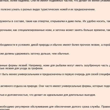
актные, более надежны. Они не имеют подвижных частей, что делает их менее уязви
 полезно узнать о разных видах туристических ножей и их предназначении.
ументы в составе, такие как отвертки, открывалки и даже пилы. Их удобно носить, т
 прочными, как специализированные ножи, и заточка может занять больше времени, та
бходимости в условиях дикой природы и обычно имеют более прочное лезвие, а поро
кже должны удерживать заточку дольше, чем обычные.
нные формы лезвий. Например, ножи для рыбалки могут иметь зазубренную часть 
рые лезвия для ухода за трофеем.
ут быть менее универсальными и предназначены в первую очередь для своей специфи
 активного отдыха на природе. Они часто имеют универсальные формы, которые подой
тью и долговечностью, что делает их идеальными для длительных выездов.
необходимо регулярное обслуживание для обеспечения долгого срока службы. Прави
оррозию.