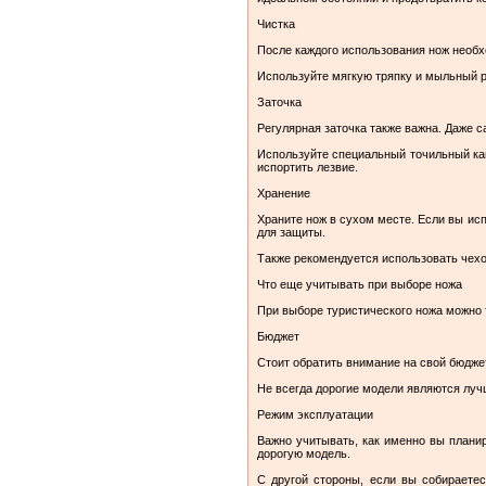
Чистка
После каждого использования нож необх
Используйте мягкую тряпку и мыльный ра
Заточка
Регулярная заточка также важна. Даже с
Используйте специальный точильный кам
испортить лезвие.
Хранение
Храните нож в сухом месте. Если вы ис
для защиты.
Также рекомендуется использовать чехol
Что еще учитывать при выборе ножа
При выборе туристического ножа можно 
Бюджет
Стоит обратить внимание на свой бюдже
Не всегда дорогие модели являются луч
Режим эксплуатации
Важно учитывать, как именно вы планир
дорогую модель.
С другой стороны, если вы собираете