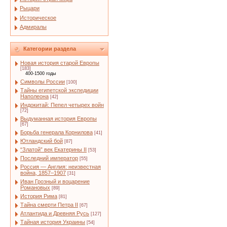
Рыцари
Историческое
Адмиралы
Категории раздела
Новая история старой Европы
[183]
400-1500 годы
Символы России
[100]
Тайны египетской экспедиции
Наполеона
[42]
Индокитай: Пепел четырех войн
[72]
Выдуманная история Европы
[67]
Борьба генерала Корнилова
[41]
Ютландский бой
[87]
“Златой” век Екатерины II
[53]
Последний император
[55]
Россия — Англия: неизвестная
война, 1857–1907
[31]
Иван Грозный и воцарение
Романовых
[89]
История Рима
[81]
Тайна смерти Петра II
[67]
Атлантида и Древняя Русь
[127]
Тайная история Украины
[54]