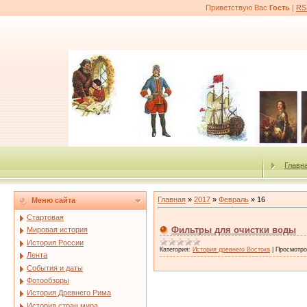
Приветствую Вас
Гость
|
RS
Главн
Главная
»
2017
»
Февраль
»
16
Меню сайта
Стартовая
Фильтры для очистки воды
Мировая история
История России
Категория:
История древнего Востока
|
Просмотро
Лента
События и даты
Фотообзоры
История Древнего Рима
История стран мира