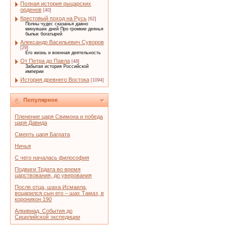
Полная история рыцарских
орденов
[40]
Крестовый поход на Русь
[62]
Полны чудес сказанья давно
минувших дней Про громкие деянья
былых богатырей
Александр Васильевич Суворов
[29]
Его жизнь и военная деятельность
От Петра до Павла
[48]
Забытая история Российской
империи
История древнего Востока
[1094]
Популярное
Пленение царя Свимона и победа
царя Давида
Смерть царя Баграта
Ничья
С чего началась философия
Подвиги Трдата во время
царствования, до уверования
После отца, шаха Исмаила,
воцарился сын его – шах Тамаз, в
короникон 190
Алкивиад. События до
Сицилийской экспедиции