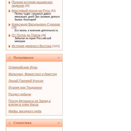
Полная история рыцарских
орденов
[40]
Крестовый поход на Русь
[62]
Полны чудес сказанья давно
минувших дней Про громкие деянья
былых богатырей
Александр Васильевич Суворов
[29]
Его жизнь и военная деятельность
От Петра до Павла
[48]
Забытая история Российской
империи
История древнего Востока
[1102]
Популярное
Олимпийские Игры
Мильтиад, Фемистокл и Аристид
Люций Папирий Курсор
Италия при Теодорихе
Раздел добычи
Поход Арташеса на Запад и
взятие в плен Креза
Мифы звездного неба
Статистика