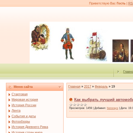
Приветствую Вас
Гость
|
RS
Главн
Главная
»
2017
»
Февраль
»
19
Меню сайта
Стартовая
Как выбрать лучший автомо
Мировая история
История России
Просмотров:
1459
|
Добавил:
historays
|
Дата:
19.
Лента
События и даты
Фотообзоры
История Древнего Рима
История стран мира