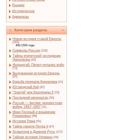
Рыцари
Историческое
Адмиралы
Категории раздела
Новая история старой Европы
[183]
400-1500 годы
Символы России
[100]
Тайны египетской экспедиции
Наполеона
[42]
Индокитай: Пепел четырех войн
[72]
Выдуманная история Европы
[67]
Борьба генерала Корнилова
[41]
Ютландский бой
[87]
“Златой” век Екатерины II
[53]
Последний император
[55]
Россия — Англия: неизвестная
война, 1857–1907
[31]
Иван Грозный и воцарение
Романовых
[89]
История Рима
[81]
Тайна смерти Петра II
[67]
Атлантида и Древняя Русь
[127]
Тайная история Украины
[54]