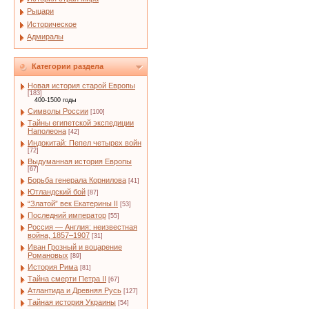
Рыцари
Историческое
Адмиралы
Категории раздела
Новая история старой Европы
[183]
400-1500 годы
Символы России
[100]
Тайны египетской экспедиции
Наполеона
[42]
Индокитай: Пепел четырех войн
[72]
Выдуманная история Европы
[67]
Борьба генерала Корнилова
[41]
Ютландский бой
[87]
“Златой” век Екатерины II
[53]
Последний император
[55]
Россия — Англия: неизвестная
война, 1857–1907
[31]
Иван Грозный и воцарение
Романовых
[89]
История Рима
[81]
Тайна смерти Петра II
[67]
Атлантида и Древняя Русь
[127]
Тайная история Украины
[54]