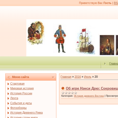
Приветствую Вас
Гость
|
RS
Главн
Главная
»
2016
»
Июль
»
20
Меню сайта
Стартовая
Об игре Нэнси Дрю: Сокрови
Мировая история
История России
Категория:
История древнего Востока
|
Просмотро
Лента
События и даты
Фотообзоры
История Древнего Рима
История стран мира