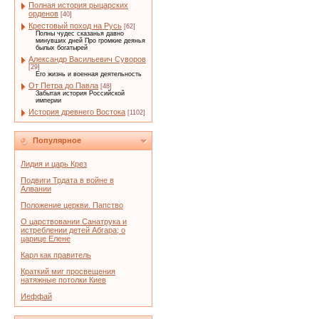
Полная история рыцарских
орденов
[40]
Крестовый поход на Русь
[62]
Полны чудес сказанья давно
минувших дней Про громкие деянья
былых богатырей
Александр Васильевич Суворов
[29]
Его жизнь и военная деятельность
От Петра до Павла
[48]
Забытая история Российской
империи
История древнего Востока
[1102]
Популярное
Лидия и царь Крез
Подвиги Трдата в войне в
Алвании
Положение церкви. Папство
О царствовании Санатрука и
истреблении детей Абгара; о
царице Елене
Карл как правитель
Краткий миг просвещения
натяжные потолки Киев
Иеффай