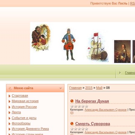
Приветствую Вас
Гость
|
RS
Главн
Главная
»
2015
»
Май
»
08
Меню сайта
Стартовая
На берегах Дуная
Мировая история
История России
Категория:
Александр Васильевич Суворов
|
Прос
Лента
(0)
События и даты
Фотообзоры
Смерть Суворова
История Древнего Рима
Категория:
Александр Васильевич Суворов
|
Прос
История стран мира