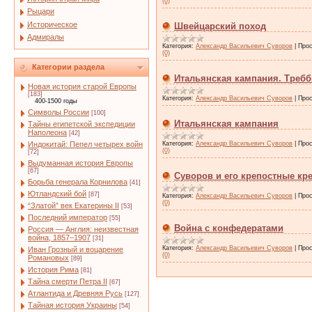
(0)
Рыцари
Историческое
Швейцарский поход
Адмиралы
Категория:
Александр Васильевич Суворов
|
Прос
(0)
Категории раздела
Итальянская кампания. Требб
Новая история старой Европы
[183]
Категория:
Александр Васильевич Суворов
|
Прос
400-1500 годы
Символы России
[100]
Итальянская кампания
Тайны египетской экспедиции
Наполеона
[42]
Индокитай: Пепел четырех войн
Категория:
Александр Васильевич Суворов
|
Прос
(0)
[72]
Выдуманная история Европы
[67]
Суворов и его крепостные кр
Борьба генерала Корнилова
[41]
Ютландский бой
[87]
Категория:
Александр Васильевич Суворов
|
Прос
(0)
“Златой” век Екатерины II
[53]
Последний император
[55]
Война с конфедератами
Россия — Англия: неизвестная
война, 1857–1907
[31]
Категория:
Александр Васильевич Суворов
|
Прос
Иван Грозный и воцарение
(0)
Романовых
[89]
История Рима
[81]
Тайна смерти Петра II
[67]
Атлантида и Древняя Русь
[127]
Тайная история Украины
[54]