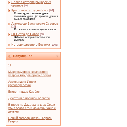
Полная история рыцарских
орденов
[40]
Крестовый поход на Русь
[62]
Полны чудес сказанья давно
минувших дней Про громкие деянья
былых богатырей
Александр Васильевич Суворов
[29]
Его жизнь и военная деятельность
От Петра до Павла
[48]
Забытая история Российской
империи
История древнего Востока
[1096]
Популярное
11
Микронаушник: компактное
устройство для приема звука
Александр в Индии
грузоперевозки
Египет и царь Камбис
Действия в военной области
В гневе на Дауд-хана шах Сефи
убил брата его Имамкули-хана с
детьми
Новый заговор князей. Король
Генрих