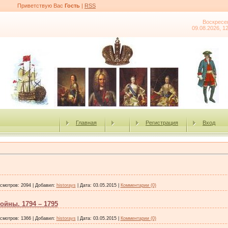
Приветствую Вас
Гость
|
RSS
Воскресе
09.08.2026, 1
Главная
Регистрация
Вход
смотров:
2094
|
Добавил:
historays
|
Дата:
03.05.2015
|
Комментарии (0)
ойны. 1794 – 1795
смотров:
1366
|
Добавил:
historays
|
Дата:
03.05.2015
|
Комментарии (0)