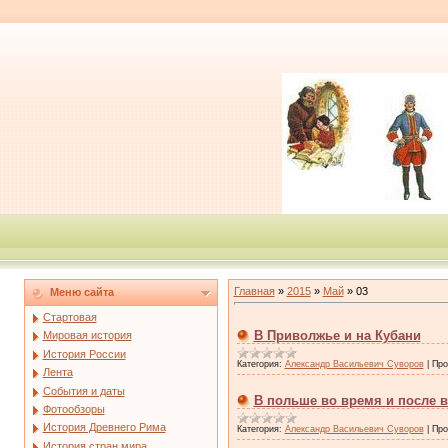
Главная
»
2015
»
Май
»
03
Меню сайта
Стартовая
В Приволжье и на Кубани
Мировая история
История России
Категория:
Александр Васильевич Суворов
|
Про
Лента
События и даты
В польше во время и после в
Фотообзоры
История Древнего Рима
Категория:
Александр Васильевич Суворов
|
Про
История стран мира