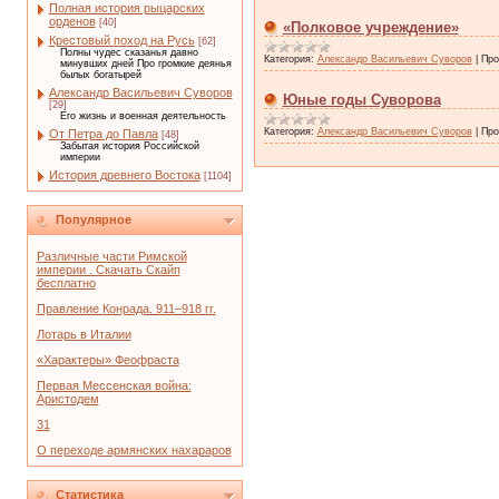
Полная история рыцарских
орденов
[40]
«Полковое учреждение»
Крестовый поход на Русь
[62]
Полны чудес сказанья давно
Категория:
Александр Васильевич Суворов
|
Про
минувших дней Про громкие деянья
былых богатырей
Александр Васильевич Суворов
Юные годы Суворова
[29]
Его жизнь и военная деятельность
Категория:
Александр Васильевич Суворов
|
Про
От Петра до Павла
[48]
Забытая история Российской
империи
История древнего Востока
[1104]
Популярное
Различные части Римской
империи . Скачать Скайп
бесплатно
Правление Конрада. 911–918 гг.
Лотарь в Италии
«Характеры» Феофраста
Первая Мессенская война:
Аристодем
31
О переходе армянских нахараров
Статистика