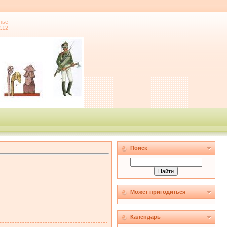
нье
2:12
Поиск
Может пригодиться
Календарь