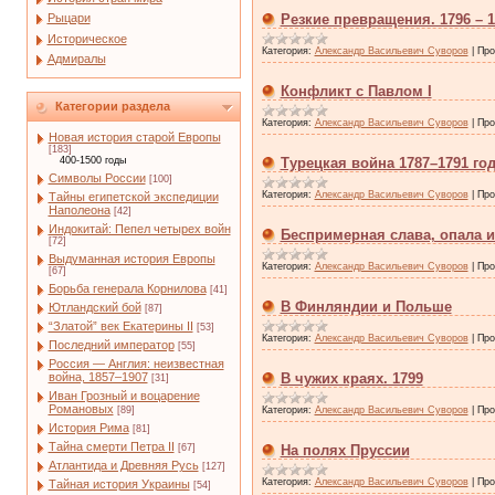
Рыцари
Резкие превращения. 1796 – 1
Историческое
Категория:
Александр Васильевич Суворов
|
Про
Адмиралы
Конфликт с Павлом I
Категории раздела
Категория:
Александр Васильевич Суворов
|
Про
Новая история старой Европы
[183]
400-1500 годы
Турецкая война 1787–1791 го
Символы России
[100]
Категория:
Александр Васильевич Суворов
|
Про
Тайны египетской экспедиции
Наполеона
[42]
Индокитай: Пепел четырех войн
Беспримерная слава, опала и 
[72]
Выдуманная история Европы
Категория:
Александр Васильевич Суворов
|
Про
[67]
Борьба генерала Корнилова
[41]
В Финляндии и Польше
Ютландский бой
[87]
“Златой” век Екатерины II
[53]
Категория:
Александр Васильевич Суворов
|
Про
Последний император
[55]
Россия — Англия: неизвестная
война, 1857–1907
В чужих краях. 1799
[31]
Иван Грозный и воцарение
Романовых
[89]
Категория:
Александр Васильевич Суворов
|
Про
История Рима
[81]
Тайна смерти Петра II
[67]
На полях Пруссии
Атлантида и Древняя Русь
[127]
Категория:
Александр Васильевич Суворов
|
Про
Тайная история Украины
[54]