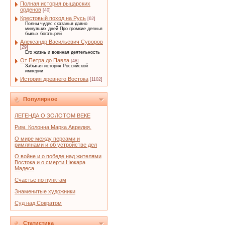
Полная история рыцарских
орденов
[40]
Крестовый поход на Русь
[62]
Полны чудес сказанья давно
минувших дней Про громкие деянья
былых богатырей
Александр Васильевич Суворов
[29]
Его жизнь и военная деятельность
От Петра до Павла
[48]
Забытая история Российской
империи
История древнего Востока
[1102]
Популярное
ЛЕГЕНДА О ЗОЛОТОМ ВЕКЕ
Рим. Колонна Марка Аврелия.
О мире между персами и
римлянами и об устройстве дел
О войне и о победе над жителями
Востока и о смерти Нюкара
Мадеса
Счастье по пунктам
Знаменитые художники
Суд над Сократом
Статистика