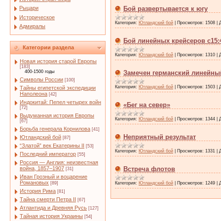
Рыцари
Бой развертывается к югу
Историческое
Категория:
Ютландский бой
|
Просмотров:
1508
|
Адмиралы
Бой линейных крейсеров с15:4
Категории раздела
Категория:
Ютландский бой
|
Просмотров:
1310
|
Новая история старой Европы
[183]
400-1500 годы
Замечен германский линейны
Символы России
[100]
Категория:
Ютландский бой
|
Просмотров:
1503
|
Тайны египетской экспедиции
Наполеона
[42]
Индокитай: Пепел четырех войн
«Бег на север»
[72]
Выдуманная история Европы
Категория:
Ютландский бой
|
Просмотров:
1344
|
[67]
Борьба генерала Корнилова
[41]
Неприятный результат
Ютландский бой
[87]
“Златой” век Екатерины II
[53]
Категория:
Ютландский бой
|
Просмотров:
1331
|
Последний император
[55]
Россия — Англия: неизвестная
война, 1857–1907
Встреча флотов
[31]
Иван Грозный и воцарение
Романовых
[89]
Категория:
Ютландский бой
|
Просмотров:
1249
|
История Рима
[81]
Тайна смерти Петра II
[67]
Атлантида и Древняя Русь
[127]
Тайная история Украины
[54]