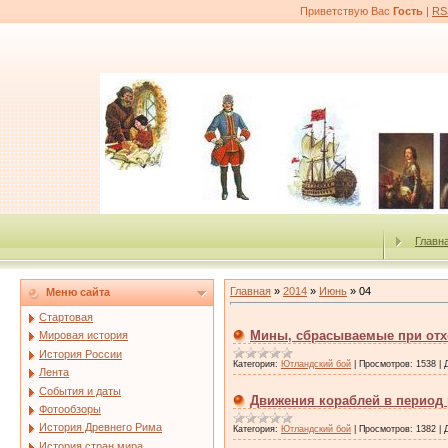
Приветствую Вас
Гость
|
RS
Главн
Главная
»
2014
»
Июнь
»
04
Меню сайта
Стартовая
Мины, сбрасываемые при отх
Мировая история
История России
Категория:
Ютландский бой
|
Просмотров:
1538
|
Лента
События и даты
Движения кораблей в период
Фотообзоры
История Древнего Рима
Категория:
Ютландский бой
|
Просмотров:
1382
|
История стран мира