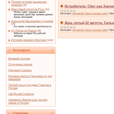
Полная история рыцарских
орденов
[40]
Истребители. Сбит над Ханое
Крестовый поход на Русь
[62]
Полны чудес сказанья давно
Категория:
Индокитай: Пепел четырех войн
|
Про
минувших дней Про громкие деянья
былых богатырей
Александр Васильевич Суворов
День пятый,22 августа. Силь
[29]
Его жизнь и военная деятельность
Категория:
Индокитай: Пепел четырех войн
|
Про
От Петра до Павла
[48]
Забытая история Российской
империи
История древнего Востока
[1104]
Популярное
Великий охотник
Отлучение короля
Разговор Сократа
Кончина святого Григориса от рук
варваров
Третий поход государя Тимура в
Грузию
Гай Муций Сцевола
Царевича Эрекле шах послал
царем в Грузию
Статистика