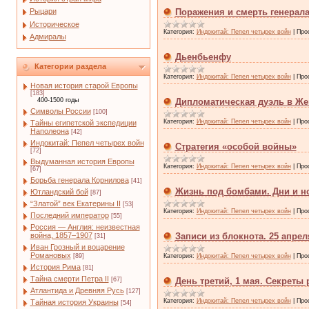
Рыцари
Поражения и смерть генерала
Историческое
Категория:
Индокитай: Пепел четырех войн
|
Про
Адмиралы
Дьенбьенфу
Категории раздела
Категория:
Индокитай: Пепел четырех войн
|
Про
Новая история старой Европы
[183]
400-1500 годы
Дипломатическая дуэль в Же
Символы России
[100]
Категория:
Индокитай: Пепел четырех войн
|
Про
Тайны египетской экспедиции
Наполеона
[42]
Индокитай: Пепел четырех войн
Стратегия «особой войны»
[72]
Выдуманная история Европы
Категория:
Индокитай: Пепел четырех войн
|
Про
[67]
Борьба генерала Корнилова
[41]
Жизнь под бомбами. Дни и н
Ютландский бой
[87]
“Златой” век Екатерины II
[53]
Категория:
Индокитай: Пепел четырех войн
|
Про
Последний император
[55]
Россия — Англия: неизвестная
война, 1857–1907
Записи из блокнота. 25 апреля
[31]
Иван Грозный и воцарение
Романовых
[89]
Категория:
Индокитай: Пепел четырех войн
|
Про
История Рима
[81]
Тайна смерти Петра II
[67]
День третий, 1 мая. Секреты
Атлантида и Древняя Русь
[127]
Категория:
Индокитай: Пепел четырех войн
|
Про
Тайная история Украины
[54]