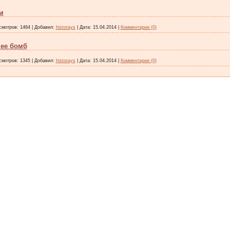
м
смотров:
1464
|
Добавил:
historays
|
Дата:
15.04.2014
|
Комментарии (0)
нее бомб
смотров:
1345
|
Добавил:
historays
|
Дата:
15.04.2014
|
Комментарии (0)