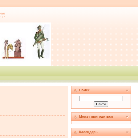
нье
6:17
Поиск
Может пригодиться
Календарь