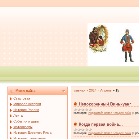
Главная
»
2014
»
Апрель
»
15
Меню сайта
Стартовая
Непокоренный Винькуанг
Мировая история
История России
Категория:
Индокитай: Пепел четырех войн
|
Про
Лента
События и даты
Когда первая война…
Фотообзоры
История Древнего Рима
Категория:
Индокитай: Пепел четырех войн
|
Про
История стран мира