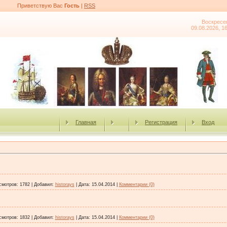
Приветствую Вас
Гость
|
RSS
Воскресе
09.08.2026, 1
Главная
Регистрация
Вход
смотров:
1782
|
Добавил:
historays
|
Дата:
15.04.2014
|
Комментарии (0)
смотров:
1832
|
Добавил:
historays
|
Дата:
15.04.2014
|
Комментарии (0)