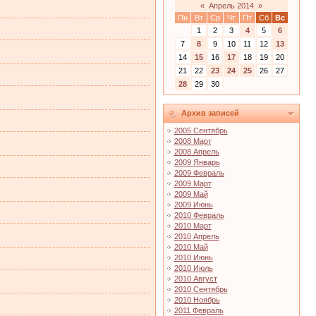
«
Апрель 2014
»
Пн
Вт
Ср
Чт
Пт
Сб
Вс
1
2
3
4
5
6
7
8
9
10
11
12
13
14
15
16
17
18
19
20
21
22
23
24
25
26
27
28
29
30
Архив записей
2005 Сентябрь
2008 Март
2008 Апрель
2009 Январь
2009 Февраль
2009 Март
2009 Май
2009 Июнь
2010 Февраль
2010 Март
2010 Апрель
2010 Май
2010 Июнь
2010 Июль
2010 Август
2010 Сентябрь
2010 Ноябрь
2011 Февраль