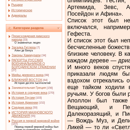
олимпийцев: Гестия, 
Рыцари
Артемида, Зевс, А
Историческое
Посейдон и Афина».
Адмиралы
Список этот был не
включался, наприме
Категории раздела
Гефеста.
Происхождения римского
И список этот был не
народа
[33]
О знаменитых людях
бесчисленные божеств
Загадка Гитлера
[7]
Ален де Бенуа
близкие человеку. В к
Законы Хаммурапи
[34]
каждом дереве — дриа
РАПОРТЫ РУССКИХ
ВОЕНАЧАЛЬНИКОВ О
И много веков спустя
БОРОДИНСКОМ СРАЖЕНИИ
[27]
приказали людям быт
Мифы древнего мира
[99]
вздохом отрекались о
БЛИЖНИЙ ВОСТОК
[64]
История десяти тысячелетий
еще тайком ходили 
Занимательная Греция
[156]
ручьям. У богов были 
История в средние века
[270]
История Грузии
[103]
Аполлон был также
История Армении
[152]
Вещающий, и Пеа
Средние века
[50]
Далекоразящий, и Пи
ИСТОРИЯ МАХНОВСКОГО
ДВИЖЕНИЯ
[55]
— Вождь Муз, и Дел
Россия в первой мировой войне
[157]
Ликей — то ли «Светл
Период первой мировой войны был
одним из важнейших рубежей