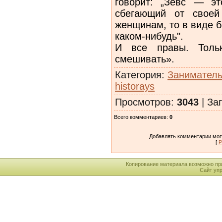
говорит: „Зевс — э
сбегающий от своей
женщинам, то в виде б
каком-нибудь".
И все правы. Толь
смешивать».
Категория
:
Заниматель
historays
Просмотров
:
3043
|
Заг
Всего комментариев
:
0
Добавлять комментарии могу
[
Р
Копирование материала возможно пр
Сайт уп