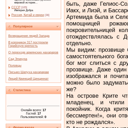
быть, даже Гелиос-Со
мировой истории...
СССР
[105]
Иакх, и Лиэй, и Бассар
Империя Добра
Россия, Китай и евреи
Артемида была и Селе
[36]
помощницей рожа
Популярное
покровительницей кол
отождествлялась с Д
Возвращение людей Запада
отдельно.
В короникон 317 построили
Горийскую крепость
Мы видим: прозвище б
О переходе армянских нахараров
самостоятельного бог
Сад Эпикура
бог мог слиться с др
Половцы
прозвище. Даже один 
Письмо Шапуха нахарарам
изображался и почита
Люций Квинкций Цинциннат
можно было задуматьс
же?
Статистика
На острове Крите чт
младенец, и чтили 
покойник. Когда крит
Онлайн всего:
17
Гостей:
17
бессмертен!», они отв
Пользователей:
0
кто не рождался».
Форма входа