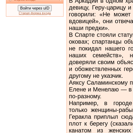
В Аркадии в одном хра
девицу, Геру-царицу и
Войти через uID
говорили: «Не может
Старая форма входа
вдовицей», они отвеча
наши предки».
В Спарте стояли стат
оковах; спартанцы об
не покидал нашего г
наших семейств», н
доверяли своим объяс
и обожествленных гер
другому не указчик.
Аяксу Саламинскому п
Елене и Менелаю — в 
по-разному.
Например, в городе
только женщины-рабын
Геракла приплыл сюда
плот к берегу (сказа
канатом из женских