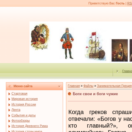
Приветствую Вас
Гость
|
RS
Главн
Главная
»
Файлы
»
Занимательная Греция
Меню сайта
Боги свои и боги чужие
Стартовая
Мировая история
История России
Лента
Когда греков спраш
События и даты
отвечали: «Богов у на
Фотообзоры
кто главный?», о
История Древнего Рима
История стран мира