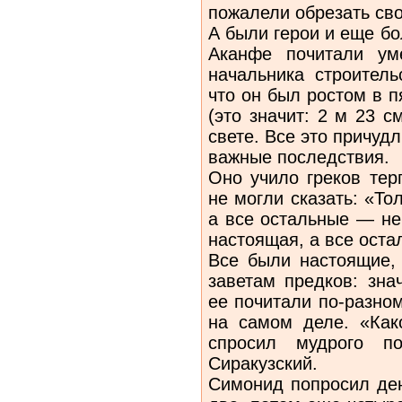
пожалели обрезать сво
А были герои и еще бо
Аканфе почитали ум
начальника строитель
что он был ростом в п
(это значит: 2 м 23 с
свете. Все это причуд
важные последствия.
Оно учило греков тер
не могли сказать: «Т
а все остальные — не
настоящая, а все ост
Все были настоящие, 
заветам предков: зна
ее почитали по-разном
на самом деле. «Ка
спросил мудрого п
Сиракузский.
Симонид попросил де