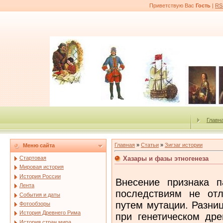
Приветствую Вас
Гость
|
RS
Главн
Главная
»
Статьи
»
Зигзаг истории
Меню сайта
Хазары и фазы этногенеза
Стартовая
Мировая история
История России
Внесение признака п
Лента
последствиям не отл
События и даты
путем мутации. Разни
Фотообзоры
История Древнего Рима
при генетическом дре
История стран мира