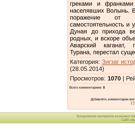
греками и франками 
населявших Волынь. В
поражение от ф
самостоятельность и 
Дуная до прихода ве
родных, и вскоре объ
Аварский каганат, 
Турана, перестал суще
Категория
:
Зигзаг исто
(28.05.2014)
Просмотров
:
1070
|
Ре
Всего комментариев
:
0
Добавлять комментарии могу
[
Р
Копирование материала возможно пр
Сайт уп