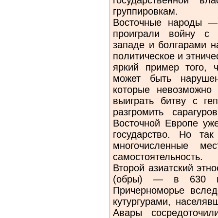
группировкам.
Восточные народы —
проиграли войну с 
западе и болгарами н
политическое и этниче
яркий пример того, 
может быть нарушен
которые невозможно 
выиграть битву с ге
разгромить сарагуро
Восточной Европе уже
государство. Но так
многочисленные ме
самостоятельность.
Второй азиатский этн
(обры) — в 630 г
Причерноморье вслед
кутургурами, населяв
Авары сосредоточил