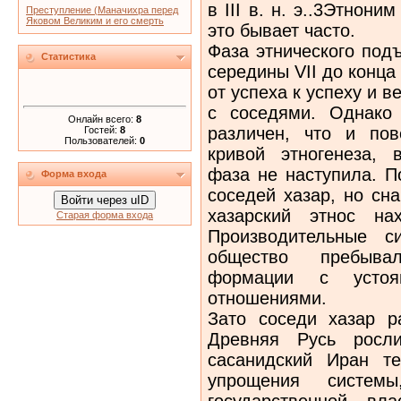
в III в. н. э..3Этнони
Преступление (Маначихра перед
Яковом Великим и его смерть
это бывает часто.
Фаза этнического под
Статистика
середины VII до конца 
от успеха к успеху и 
с соседями. Однако 
Онлайн всего:
8
различен, что и по
Гостей:
8
Пользователей:
0
кривой этногенеза, 
фаза не наступила. П
Форма входа
соседей хазар, но сна
Войти через uID
хазарский этнос на
Старая форма входа
Производительные с
общество пребыва
формации с устояв
отношениями.
Зато соседи хазар р
Древняя Русь росли
сасанидский Иран т
упрощения систе
государственной вл