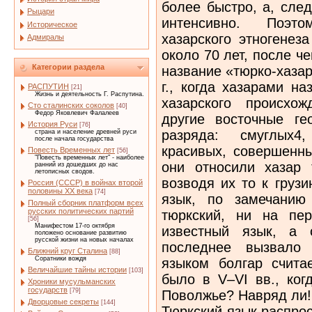
более быстро, а, сле
Рыцари
интенсивно. Поэт
Историческое
хазарского этногенез
Адмиралы
около 70 лет, после че
Категории раздела
название «тюрко-хаза
г., когда хазарами н
РАСПУТИН
[21]
Жизнь и деятельность Г. Распутина.
хазарского происхо
Сто сталинских соколов
[40]
Федор Яковлевич Фалалеев
другие восточные г
История Руси
[76]
разряда: смуглых4
страна и население древней руси
после начала государства
красивых, совершенн
Повесть Временных лет
[56]
"Повесть временных лет" - наиболее
они относили хазар 
ранний из дошедших до нас
летописных сводов.
возводя их то к груз
Россия (СССР) в войнах второй
половины XX века
[74]
язык, по замечанию
Полный сборник платформ всех
русских политических партий
тюркский, ни на пер
[56]
Манифестом 17-го октября
известный язык, а 
положено основание развитию
русской жизни на новых началах
последнее вызвало 
Ближний круг Сталина
[88]
Соратники вождя
языком болгар счита
Величайшие тайны истории
[103]
было в V–VI вв., ког
Хроники мусульманских
государств
[79]
Поволжье? Навряд ли!
Дворцовые секреты
[144]
Тюркский язык распро