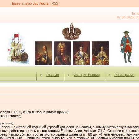
Приветствую Вас
Гость
|
RSS
Пятн
07.08.2026, 0
Главная
История России
Регистрация
тября 1939 г., была вызвана рядом причин:
тиворечиями;
ермании;
вропы, считавшей большей угрозой для себя не нацизм, а коммунистическую идеоло
енные действия велись на территории Европы, Азии, Африки, США, Океании и на всех
век, число убитых составило по разным данным от 60 до 70 млн человек. Крупне
рушительным. Причиной этого было то, что в отличие от Первой мировой войны б