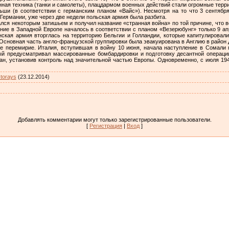
ная техника (танки и самолеты), плацдармом военных действий стали огромные терри
ши (в соответствии с германским планом «Вайс»). Несмотря на то что 3 сентября
Германии, уже через две недели польская армия была разбита.
ся некоторым затишьем и получил название «странная война» по той причине, что в
ие в Западной Европе началось в соответствии с планом «Везерюбунг» только 9 ап
анская армия вторглась на территорию Бельгии и Голландии, которые капитулировали,
сновная часть англо-французской группировки была эвакуирована в Англию в район Д
е перемирие. Италия, вступившая в войну 10 июня, начала наступление в Сомали п
ый предусматривал массированные бомбардировки и подготовку десантной операции 
ан, установив контроль над значительной частью Европы. Одновременно, с июля 194
storays
(23.12.2014)
Добавлять комментарии могут только зарегистрированные пользователи.
[
Регистрация
|
Вход
]