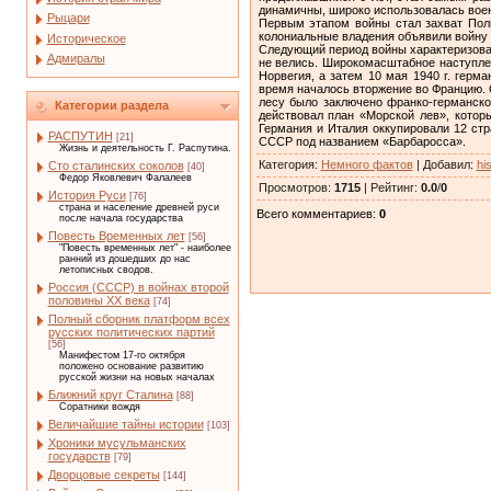
динамичны, широко использовалась воен
Рыцари
Первым этапом войны стал захват Поль
колониальные владения объявили войну 
Историческое
Следующий период войны характеризовал
Адмиралы
не велись. Широкомасштабное наступлен
Норвегия, а затем 10 мая 1940 г. герм
время началось вторжение во Францию. О
лесу было заключено франко-германско
Категории раздела
действовал план «Морской лев», котор
Германия и Италия оккупировали 12 стр
РАСПУТИН
[21]
СССР под названием «Барбаросса».
Жизнь и деятельность Г. Распутина.
Категория
:
Немного фактов
|
Добавил
:
hi
Сто сталинских соколов
[40]
Федор Яковлевич Фалалеев
Просмотров
:
1715
|
Рейтинг
:
0.0
/
0
История Руси
[76]
страна и население древней руси
Всего комментариев
:
0
после начала государства
Повесть Временных лет
[56]
"Повесть временных лет" - наиболее
ранний из дошедших до нас
летописных сводов.
Россия (СССР) в войнах второй
половины XX века
[74]
Полный сборник платформ всех
русских политических партий
[56]
Манифестом 17-го октября
положено основание развитию
русской жизни на новых началах
Ближний круг Сталина
[88]
Соратники вождя
Величайшие тайны истории
[103]
Хроники мусульманских
государств
[79]
Дворцовые секреты
[144]