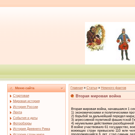
Главная
»
Статьи
»
Немного фактов
Меню сайта
Вторая мировая война
Стартовая
Мировая история
История России
Вторая мировая война, начавшаяся 1 сен
Лента
1) экономическими и политическими про
2) борьбой за дальнейший передел мира;
События и даты
3) агрессивной политикой фашистской Г
4) неумелыми действиями разобщенной Е
Фотообзоры
В войне участвовало 61 государство, во
История Древнего Рима
воюющих стран превысило 110 млн чело
продолжавшийся 6 лет, стал самым раз
История стран мира