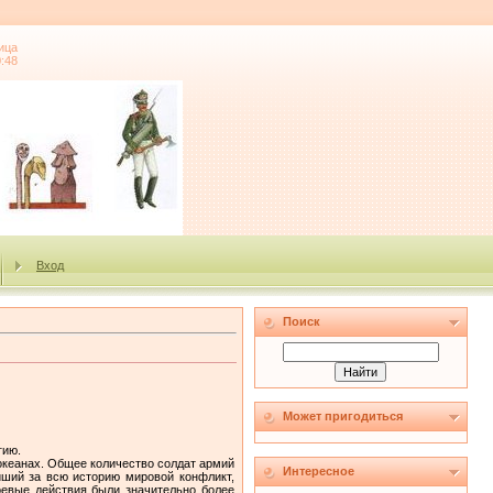
ица
0:48
Вход
Поиск
Может пригодиться
гию.
 океанах. Общее количество солдат армий
Интересное
йший за всю историю мировой конфликт,
оевые действия были значительно более