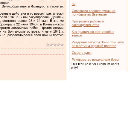
тории.
32
 Великобритания и Франция, а также их
Советские военнослужащие,
оенные действия в то время практически
погибшие во Вьетнаме
реля 1940 г. Были оккупированы Дания и
 соответственно, 28 и 14 мая. В это же
Программа рабочего
оккера, а 22 июня 1940 г. в Компьенском
законодательства
ротив английских войск. Против Англии
на Британские острова. К лету 1941 г.
Как правильно вести себя в
0 г., разрабатывался план войны против
театре
Раздумья августы Зои о том, кого
возвести на царский престол
Смерть царя
Руководство воздушным боем
This feature is for Premium users
only!