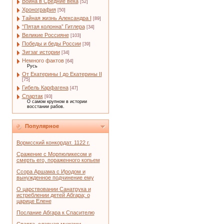
Война в Средние века
[52]
Хронография
[50]
Тайная жизнь Александра I
[89]
“Пятая колонна” Гитлера
[34]
Великие Россияне
[103]
Победы и беды России
[39]
Зигзаг истории
[34]
Немного фактов
[64]
Русь
От Екатерины I до Екатерины II
[75]
Гибель Карфагена
[47]
Спартак
[93]
О самом крупном в истории
восстании рабов.
Популярное
Вормсский конкордат. 1122 г.
Сражение с Морпюликесом и
смерть его, пораженного копьем
Ссора Аршама с Иродом и
вынужденное подчинение ему
О царствовании Санатрука и
истреблении детей Абгара; о
царице Елене
Послание Абгара к Спасителю