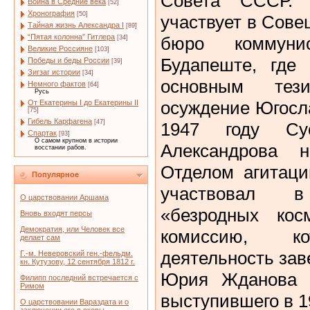
Совета СССР.
Война в Средние века
[52]
Хронография
[50]
участвует в Сов
Тайная жизнь Александра I
[89]
“Пятая колонна” Гитлера
бюро коммуни
[34]
Великие Россияне
[103]
Будапеште, где 
Победы и беды России
[39]
Зигзаг истории
[34]
основным тез
Немного фактов
[64]
Русь
осуждение Югосл
От Екатерины I до Екатерины II
[75]
Гибель Карфагена
[47]
1947 году Су
Спартак
[93]
О самом крупном в истории
Александрова 
восстании рабов.
Отделом агитаци
Популярное
участвовал 
О царствовании Аршама
«безродных косм
Вновь входят персы
Демократия, или Человек все
комиссию, ко
делает сам
деятельность за
Г.-м. Неверовский ген.-фельдм.
кн. Кутузову, 12 сентября 1812 г.
Юрия Жданова (
Филипп последний встречается с
Римом
выступившего в 1
О царствовании Вараздата и о