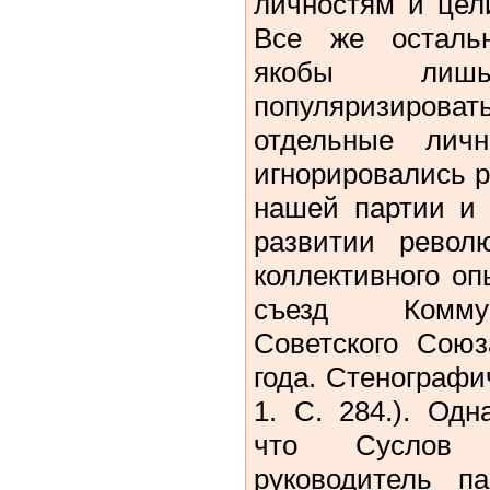
личностям и цел
Все же осталь
якобы лиш
популяризироват
отдельные личн
игнорировались 
нашей партии и 
развитии револ
коллективного о
съезд Коммун
Советского Союз
года. Стенографич
1. С. 284.). Одн
что Суслов к
руководитель п