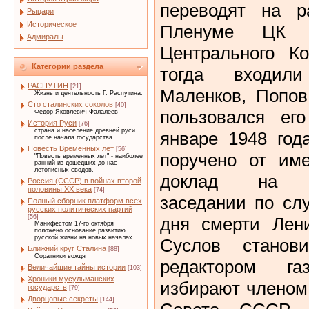
переводят на р
Рыцари
Историческое
Пленуме ЦК и
Адмиралы
Центрального Ко
Категории раздела
тогда входил
РАСПУТИН
[21]
Маленков, Попов
Жизнь и деятельность Г. Распутина.
Сто сталинских соколов
[40]
пользовался ег
Федор Яковлевич Фалалеев
История Руси
[76]
страна и население древней руси
январе 1948 год
после начала государства
Повесть Временных лет
[56]
поручено от им
"Повесть временных лет" - наиболее
ранний из дошедших до нас
летописных сводов.
доклад на то
Россия (СССР) в войнах второй
половины XX века
[74]
заседании по сл
Полный сборник платформ всех
русских политических партий
[56]
дня смерти Лени
Манифестом 17-го октября
положено основание развитию
русской жизни на новых началах
Суслов стано
Ближний круг Сталина
[88]
Соратники вождя
редактором г
Величайшие тайны истории
[103]
Хроники мусульманских
избирают членом
государств
[79]
Дворцовые секреты
[144]