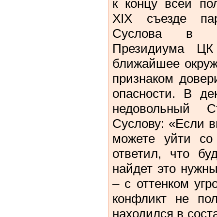
к концу всей по
XIX съезде па
Суслова в со
Президиума Ц
ближайшее окруж
признаком довер
опасности. В де
недовольный С
Суслову: «Если в
можете уйти со 
ответил, что бу
найдет это нужн
– с оттенком угр
конфликт не пол
находился в сост