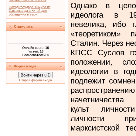
заключении его в оковы
Однако в цел
Поход государя Тимура из
Самарканда в Китай для
идеолога в 1
обращения в веру
невелика, ибо 
Статистика
«теоретиком» 
Сталин. Через не
Онлайн всего:
16
КПСС Суслов го
Гостей:
16
Пользователей:
0
положении, сл
Форма входа
идеологии в год
Войти через uID
подлежит сомнен
Старая форма входа
распростран
начетничества 
культ личност
личности при
марксистской те