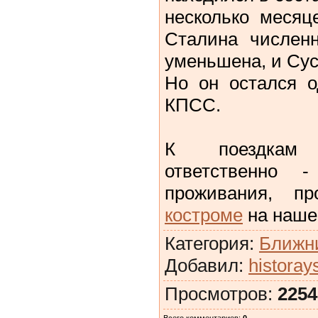
несколько месяц
Сталина числен
уменьшена, и Сус
Но он остался о
КПСС.
К поездкам 
ответственно
проживания, п
костроме
на наше
Категория
:
Ближни
Добавил
:
historay
Просмотров
:
2254
Всего комментариев
:
0