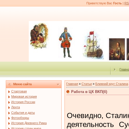
Приветствую Вас
Гость
|
RS
Главн
Главная
»
Статьи
»
Ближний круг Сталина
Меню сайта
Работа в ЦК ВКП(б)
Стартовая
Мировая история
История России
Лента
События и даты
Очевидно, Стали
Фотообзоры
деятельность Су
История Древнего Рима
История стран мира