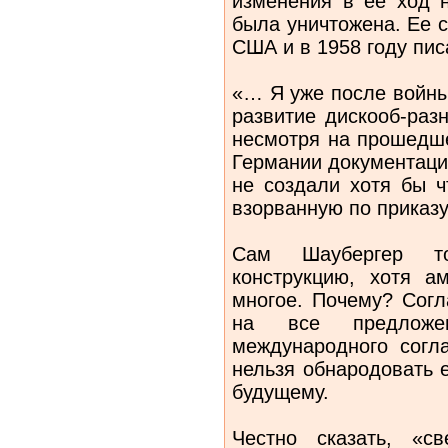
изменения в ее ход н
была уничтожена. Ее 
США и в 1958 году пис
«… Я уже после войны
развитие дискооб-раз
несмотря на прошедше
Германии документаци
не создали хотя бы ч
взорванную по приказ
Сам Шаубергер т
конструкцию, хотя а
многое. Почему? Согл
на все предложе
международного согл
нельзя обнародовать 
будущему.
Честно сказать, «с