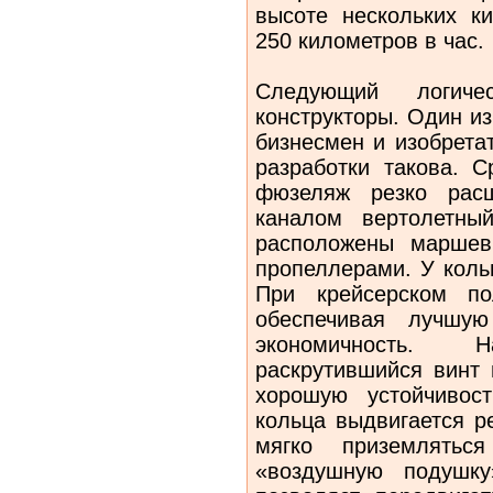
высоте нескольких к
250 километров в час.
Следующий логич
конструкторы. Один и
бизнесмен и изобрета
разработки такова. С
фюзеляж резко расш
каналом вертолетны
расположены маршев
пропеллерами. У коль
При крейсерском по
обеспечивая лучшую
экономичность. 
раскрутившийся винт 
хорошую устойчивос
кольца выдвигается р
мягко приземлятьс
«воздушную подушку