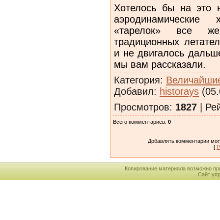
Хотелось бы на это 
аэродинамические 
«тарелок» все ж
традиционных летател
и не двигалось дальш
мы вам рассказали.
Категория
:
Величайшие
Добавил
:
historays
(05.
Просмотров
:
1827
|
Ре
Всего комментариев
:
0
Добавлять комментарии могу
[
Р
Копирование материала возможно пр
Сайт уп