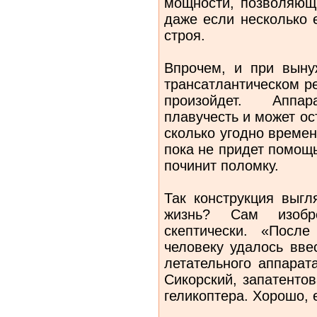
мощности, позволяющи
даже если несколько 
строя.
Впрочем, и при выну
трансатлантическом р
произойдет. Аппа
плавучесть и может ос
сколько угодно времен
пока не придет помощ
починит поломку.
Так конструкция выгл
жизнь? Сам изобре
скептически. «Посл
человеку удалось вве
летательного аппарата
Сикорский, запатенто
геликоптера. Хорошо,