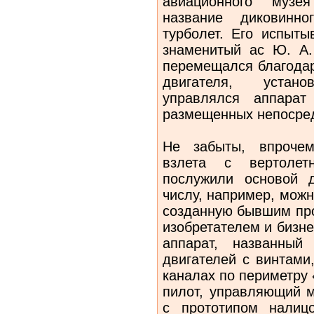
авиационного муз
название диковинно
турболет. Его испыты
знаменитый ас Ю. А.
перемещался благодар
двигателя, устан
управлялся аппарат
размещенных непосред
Не забыты, впрочем
взлета с вертоле
послужили основой 
числу, например, мож
созданную бывшим про
изобретателем и бизн
аппарат, названный
двигателей с винтами
каналах по периметру 
пилот, управляющий м
с прототипом налиц