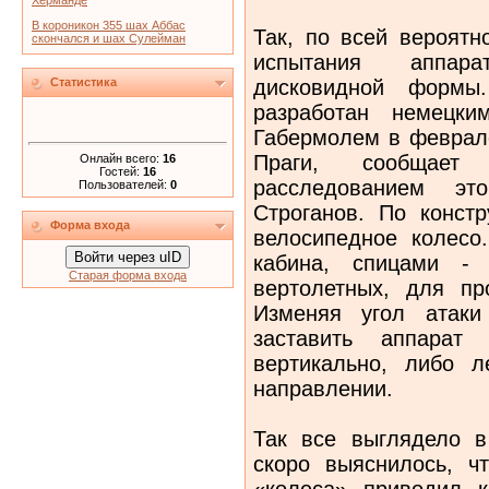
Херманде
В короникон 355 шах Аббас
Так, по всей вероятн
скончался и шах Сулейман
испытания аппара
дисковидной формы
Статистика
разработан немецк
Габермолем в феврале
Праги, сообщает 
Онлайн всего:
16
Гостей:
16
расследованием э
Пользователей:
0
Строганов. По конст
Форма входа
велосипедное колесо
Войти через uID
кабина, спицами - 
Старая форма входа
вертолетных, для пр
Изменяя угол атаки
заставить аппарат
вертикально, либо л
направлении.
Так все выглядело в
скоро выяснилось, ч
«колеса» приводил 