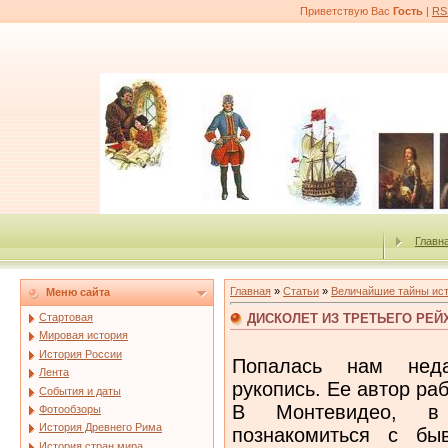
Приветствую Вас
Гость
|
RS
Главн
Главная
»
Статьи
»
Величайшие тайны ис
Меню сайта
ДИСКОЛЕТ ИЗ ТРЕТЬЕГО РЕЙ
Стартовая
Мировая история
История России
Попалась нам нед
Лента
рукопись. Ее автор ра
События и даты
В Монтевидео, в
Фотообзоры
История Древнего Рима
познакомиться с бы
История стран мира