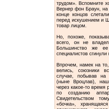
трудом». Вспомните х
Вернер фон Браун, на
конце концов слетал
перед искушением и Ш
товар лицом.
Но, похоже, показыв
всего, он не владе
Большинство же ее 
специалистов сгинули 
Впрочем, намек на то
велись, союзники в
случае, побывав на
(ныне Вроцлав), наш
через какое-то время
по созданию аппара
Свидетельством том
«бочка», хранящаяс