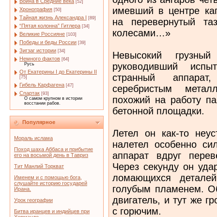
Война в Средние века
[52]
имевший в центре ка
Хронография
[50]
Тайная жизнь Александра I
[89]
на перевернутый та
“Пятая колонна” Гитлера
[34]
колесами…»
Великие Россияне
[103]
Победы и беды России
[39]
Зигзаг истории
[34]
Невысокий грузны
Немного фактов
[64]
руководивший испы
Русь
От Екатерины I до Екатерины II
странный аппара
[75]
Гибель Карфагена
[47]
серебристым метал
Спартак
[93]
похожий на работу па
О самом крупном в истории
восстании рабов.
бетонной площадки.
Популярное
Летел он как-то неус
Мораль ислама
налетел особенно си
Поход шаха Аббаса и прибытие
аппарат вдруг перев
его на восьмой день в Тавриз
Через секунду он уда
Тит Манлий Торкват
ломающихся деталей
Именем и с помощью бога,
слушайте историю государей
голубым пламенем. О
Ирана.
двигатель, и тут же г
Урок географии
с горючим.
Битва иранцев и индийцев при