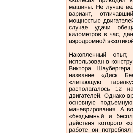
машины. Не лучше ве
вариант, отличавши
мощностью двигателей
случае удачи обещ
километров в час, да
аэродромной экзотикой
Накопленный опыт,
использован в констру
Виктора Шаубергера
название «Диск Бел
«летающую тарелк
располагалось 12 н
двигателей. Однако в
основную подъемную
маневрирования. А в
«бездымный и беспл
действия которого «
работе он потреблял