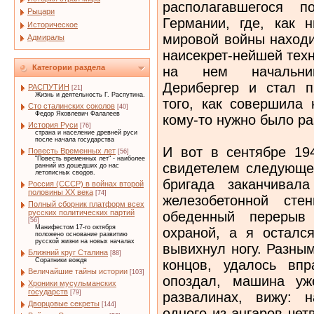
располагавшегося 
Рыцари
Германии, где, как 
Историческое
мировой войны находи
Адмиралы
наисекрет-нейшей техн
Категории раздела
на нем начальник
Дерибергер и стал п
РАСПУТИН
[21]
Жизнь и деятельность Г. Распутина.
того, как совершила 
Сто сталинских соколов
[40]
Федор Яковлевич Фалалеев
кому-то нужно было ра
История Руси
[76]
страна и население древней руси
после начала государства
И вот в сентябре 194
Повесть Временных лет
[56]
"Повесть временных лет" - наиболее
свидетелем следующе
ранний из дошедших до нас
летописных сводов.
бригада заканчивал
Россия (СССР) в войнах второй
половины XX века
[74]
железобетонной сте
Полный сборник платформ всех
русских политических партий
обеденный перерыв
[56]
Манифестом 17-го октября
охраной, а я осталс
положено основание развитию
русской жизни на новых началах
вывихнул ногу. Разны
Ближний круг Сталина
[88]
Соратники вождя
концов, удалось вп
Величайшие тайны истории
[103]
опоздал, машина уж
Хроники мусульманских
государств
[79]
развалинах, вижу: 
Дворцовые секреты
[144]
одного из ангаров чет