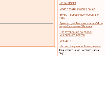
МЕРА РИСКА
Мало власти, нужен и почет!
Война и первые послевоенные
годы
Архитектура Москвы конца XVIII –
первой четверти XIX века
Представление во дворец
Михаила его братом
Михаил VII
Михаил Андреевич Милорадович
This feature is for Premium users
only!