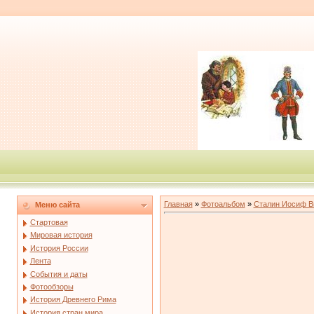
Главная
»
Фотоальбом
»
Сталин Иосиф В
Меню сайта
Стартовая
Мировая история
История России
Лента
События и даты
Фотообзоры
История Древнего Рима
История стран мира