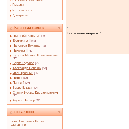
Рыцари
Историческое
Адмиралы
Категории раздела
Всего комментариев
:
0
Григорий Распутин
[16]
Екатерина II
[57]
Наполеон Бонапарт
[58]
Николая II
[40]
Кутузов Михаил Илларионович
[45]
Борис Годунов
[45]
Александр Невский
[50]
Иван Грозный
[35]
Петр 1
[46]
Павел 1
[25]
Борис Ельцин
[26]
Сталин Иосиф Виссарионович
[27]
Адольф Гитлер
[66]
Популярное
Заал Эристави и Иотам
Амилахори