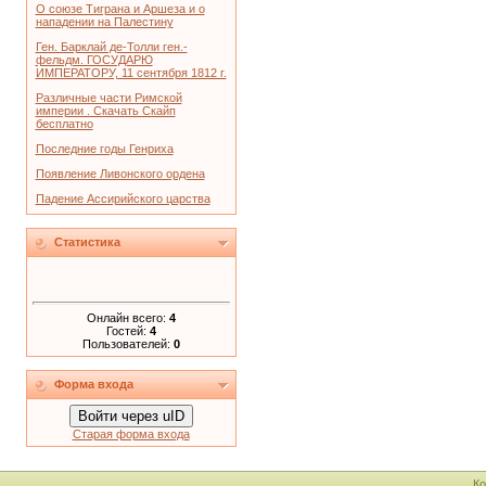
О союзе Тиграна и Аршеза и о
нападении на Палестину
Ген. Барклай де-Толли ген.-
фельдм. ГОСУДАРЮ
ИМПЕРАТОРУ, 11 сентября 1812 г.
Различные части Римской
империи . Скачать Скайп
бесплатно
Последние годы Генриха
Появление Ливонского ордена
Падение Ассирийского царства
Статистика
Онлайн всего:
4
Гостей:
4
Пользователей:
0
Форма входа
Войти через uID
Старая форма входа
Ко