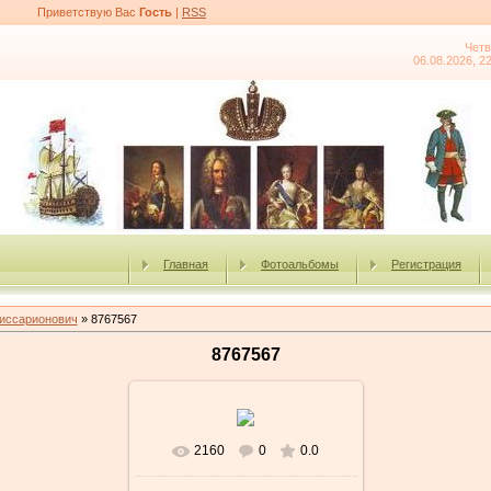
Приветствую Вас
Гость
|
RSS
Четв
06.08.2026, 2
Главная
Фотоальбомы
Регистрация
иссарионович
» 8767567
8767567
2160
0
0.0
В реальном размере