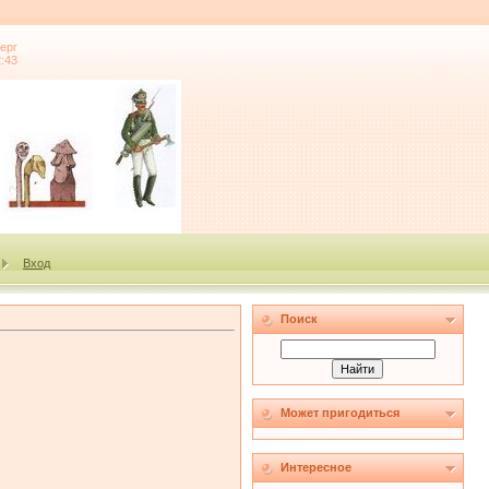
ерг
2:43
Вход
Поиск
Может пригодиться
Интересное