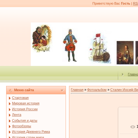
Приветствую Вас
Гость
|
RS
Главн
Главная
»
Фотоальбом
»
Сталин Иосиф В
Меню сайта
Стартовая
Мировая история
История России
Лента
События и даты
Фотообзоры
История Древнего Рима
История стран мира