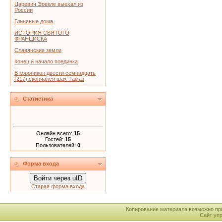
Царевич Эрекле выехал из
России
Глиняные дома
ИСТОРИЯ СВЯТОГО
ФРАНЦИСКА
Славянские земли
Конец и начало поединка
В короникон двести семнадцать
(217) скончался шах Тамаз
Статистика
Онлайн всего:
15
Гостей:
15
Пользователей:
0
Форма входа
Войти через uID
Старая форма входа
Копирование материала возможно пр
Сайт уп