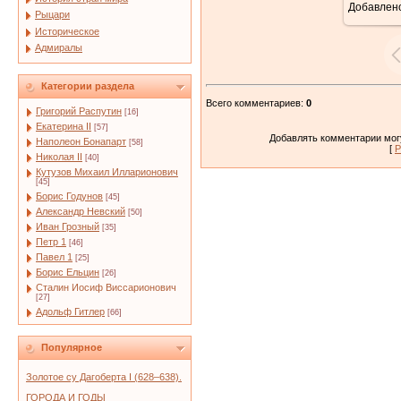
Добавлен
5
Рыцари
Историческое
Адмиралы
Категории раздела
Всего комментариев
:
0
Григорий Распутин
[16]
Екатерина II
[57]
Добавлять комментарии могу
Наполеон Бонапарт
[58]
[
Р
Николая II
[40]
Кутузов Михаил Илларионович
[45]
Борис Годунов
[45]
Александр Невский
[50]
Иван Грозный
[35]
Петр 1
[46]
Павел 1
[25]
Борис Ельцин
[26]
Сталин Иосиф Виссарионович
[27]
Адольф Гитлер
[66]
Популярное
Золотое су Дагоберта I (628–638).
ГОРОДА И ГОДЫ