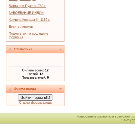
Битва при Пуатье. 732 г.
ЗАВОЕВАНИЕ ИНДИИ
Кончина Конрада III. 1152 г.
Девять лириков
Псамметих I и последние
фараоны
Статистика
Онлайн всего:
12
Гостей:
12
Пользователей:
0
Форма входа
Войти через uID
Старая форма входа
Копирование материала возможно пр
Сайт уп