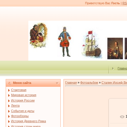
Приветствую Вас
Гость
|
RS
Главн
Главная
»
Фотоальбом
»
Сталин Иосиф В
Меню сайта
Стартовая
Мировая история
История России
Лента
События и даты
Фотообзоры
История Древнего Рима
История стран мира