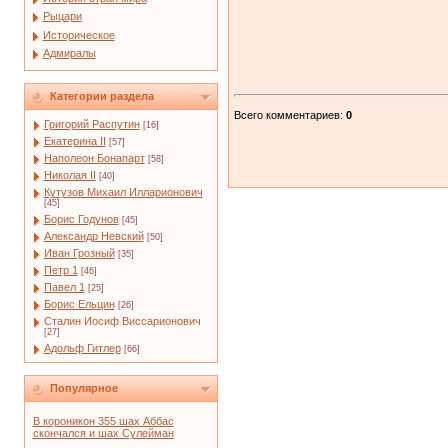
Рыцари
Историческое
Адмиралы
Категории раздела
Всего комментариев
:
0
Григорий Распутин
[16]
Екатерина II
[57]
Наполеон Бонапарт
[58]
Николая II
[40]
Кутузов Михаил Илларионович
[45]
Борис Годунов
[45]
Александр Невский
[50]
Иван Грозный
[35]
Петр 1
[46]
Павел 1
[25]
Борис Ельцин
[26]
Сталин Иосиф Виссарионович
[27]
Адольф Гитлер
[66]
Популярное
В короникон 355 шах Аббас
скончался и шах Сулейман