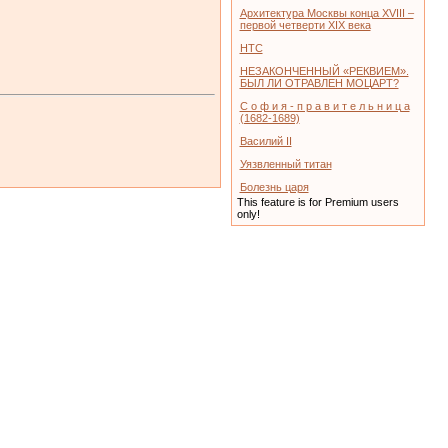
Архитектура Москвы конца XVIII –
первой четверти XIX века
НТС
НЕЗАКОНЧЕННЫЙ «РЕКВИЕМ».
БЫЛ ЛИ ОТРАВЛЕН МОЦАРТ?
С о ф и я - п р а в и т е л ь н и ц а
(1682-1689)
Василий II
Уязвленный титан
Болезнь царя
This feature is for Premium users
only!