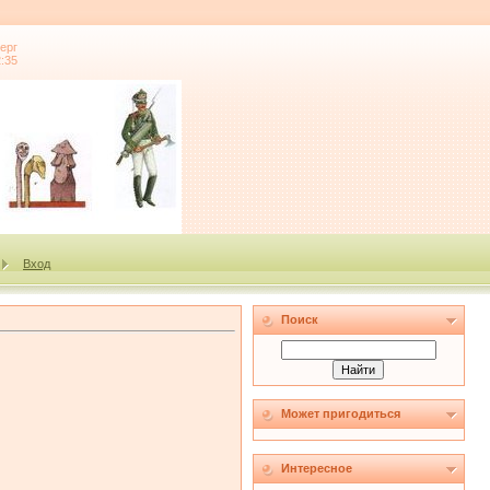
ерг
2:35
Вход
Поиск
Может пригодиться
Интересное