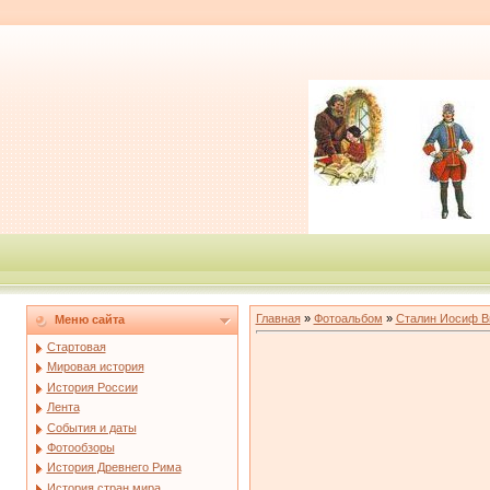
Главная
»
Фотоальбом
»
Сталин Иосиф В
Меню сайта
Стартовая
Мировая история
История России
Лента
События и даты
Фотообзоры
История Древнего Рима
История стран мира