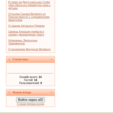
В гневе на Дауд-хана шах Сефи
убил брата его Имамкули-хана с
детьми
Отсылка Сахака Великого из
Персии вместе с соправителем
Шамуелом
О нашем Арташесе Первом
Царица Хорешан прибыла к
своему двоюродному брату
Норманны. Вильгельм
Завоеватель
О воцарении Феодосия Великого
Статистика
Онлайн всего:
14
Гостей:
14
Пользователей:
0
Форма входа
Войти через uID
Старая форма входа