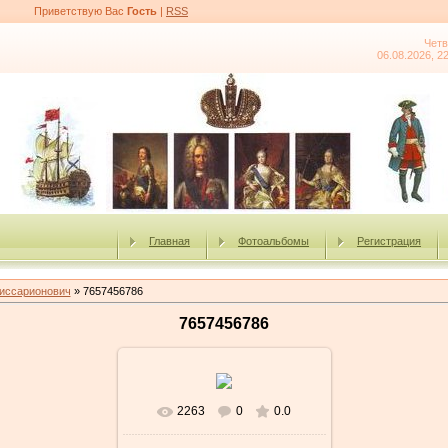
Приветствую Вас
Гость
|
RSS
Четв
06.08.2026, 2
Главная
Фотоальбомы
Регистрация
иссарионович
» 7657456786
7657456786
2263
0
0.0
В реальном размере