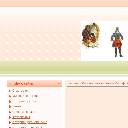
Главная
»
Фотоальбом
»
Сталин Иосиф В
Меню сайта
Стартовая
Мировая история
История России
Лента
События и даты
Фотообзоры
История Древнего Рима
История стран мира