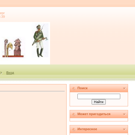
ерг
8:39
Вход
Поиск
Может пригодиться
Интересное