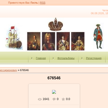
Приветствую Вас
Гость
|
RSS
Четв
06.08.2026, 1
Главная
Фотоальбомы
Регистрация
иссарионович
» 676546
676546
1641
0
0.0