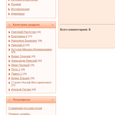
Рыцари
Историческое
Адмиралы
Категории раздела
Всего комментариев
:
0
Григорий Распутин
[16]
Екатерина II
[57]
Наполеон Бонапарт
[58]
Николая II
[40]
Кутузов Михаил Илларионович
[45]
Борис Годунов
[45]
Александр Невский
[50]
Иван Грозный
[35]
Петр 1
[46]
Павел 1
[25]
Борис Ельцин
[26]
Сталин Иосиф Виссарионович
[27]
Адольф Гитлер
[66]
Популярное
Старинная русская кухня
Первые халифы