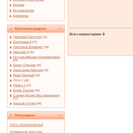
Рыцари
Историческое
Адмиралы
Категории раздела
Всего комментариев
:
0
Григорий Распутин
[16]
Екатерина II
[57]
Наполеон Бонапарт
[58]
Николая II
[40]
Кутузов Михаил Илларионович
[45]
Борис Годунов
[45]
Александр Невский
[50]
Иван Грозный
[35]
Петр 1
[46]
Павел 1
[25]
Борис Ельцин
[26]
Сталин Иосиф Виссарионович
[27]
Адольф Гитлер
[66]
Популярное
РУСЬ ИЗНАЧАЛЬНАЯ
Поликратов перстень