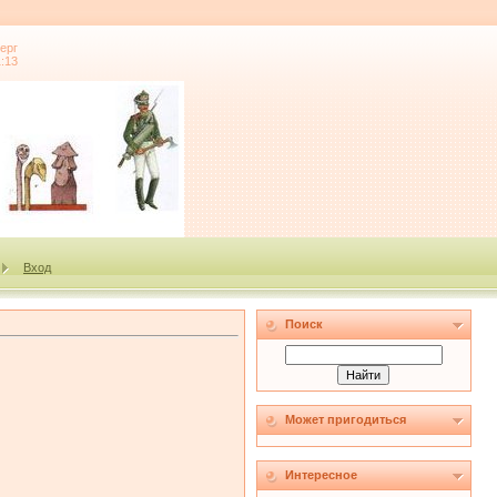
ерг
1:13
Вход
Поиск
Может пригодиться
Интересное