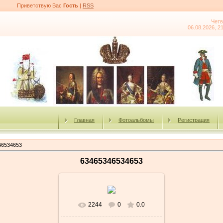
Приветствую Вас
Гость
|
RSS
Четв
06.08.2026, 2
Главная
Фотоальбомы
Регистрация
46534653
63465346534653
2244
0
0.0
В реальном размере