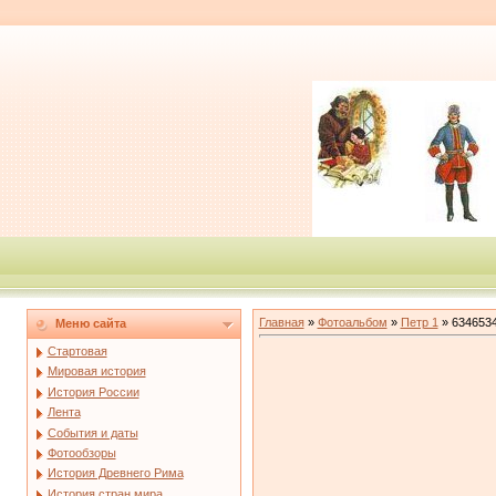
Главная
»
Фотоальбом
»
Петр 1
» 634653
Меню сайта
Стартовая
Мировая история
История России
Лента
События и даты
Фотообзоры
История Древнего Рима
История стран мира