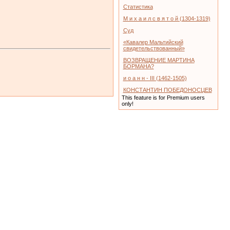
Статистика
М и х а и л с в я т о й (1304-1319)
Суд
«Кавалер Мальтийский
свидетельствованный»
ВОЗВРАЩЕНИЕ МАРТИНА
БОРМАНА?
и о а н н - III (1462-1505)
КОНСТАНТИН ПОБЕДОНОСЦЕВ
This feature is for Premium users
only!