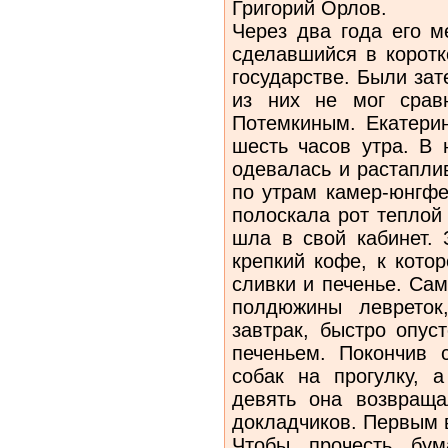
Григорий Орлов.
Через два года его м
сделавшийся в корот
государстве. Были зат
из них не мог срав
Потемкиным. Екатери
шесть часов утра. В 
одевалась и растапли
по утрам камер-юнгфе
полоскала рот теплой
шла в свой кабинет. 
крепкий кофе, к кото
сливки и печенье. Са
полдюжины левреток
завтрак, быстро опус
печеньем. Покончив 
собак на прогулку, 
девять она возвращ
докладчиков. Первым 
Чтобы прочесть бум