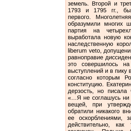
земель. Второй и тре
1793 и 1795 гг., б
первого. Многолетня
образумили многих ш
партия на четырехл
выработала новую ко
наследственную коро
liberum veto, допущен
равноправие диссиден
это совершилось на
выступлений и в пику
согласно которым Ро
конституцию. Екатери
дерзость, но писала 
«…Я не соглашусь ни 
вещей, при утвержд
обратили никакого вн
ее оскорблениями, 
действительно, как