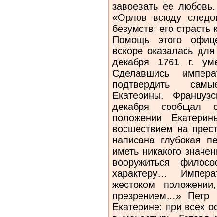
завоевать ее любовь.
«Орлов всюду следо
безумств; его страсть
Помощь этого офице
вскоре оказалась для
декабря 1761 г. ум
Сделавшись импера
подтвердить сам
Екатерины. Француз
декабря сообщал 
положении Екатерин
восшествием на прес
написана глубокая пе
иметь никакого значен
вооружиться филос
характеру… Импер
жестоком положении
презрением…» Петр 
Екатерине: при всех о