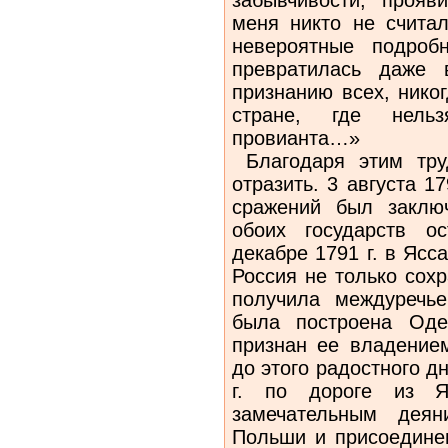
меня никто не счита
невероятные подроб
превратилась даже 
признанию всех, нико
стране, где нель
провианта…»
Благодаря этим тру
отразить. 3 августа 1
сражений был заклю
обоих государств о
декабре 1791 г. в Ясс
Россия не только сох
получила междуречье
была построена Оде
признан ее владение
до этого радостного д
г. по дороге из Я
замечательным деян
Польши и присоединен