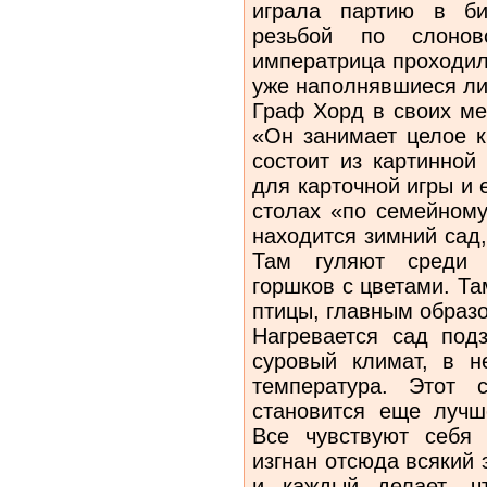
играла партию в би
резьбой по слоно
императрица проходил
уже наполнявшиеся ли
Граф Хорд в своих ме
«Он занимает целое к
состоит из картинной
для карточной игры и 
столах «по семейному
находится зимний сад
Там гуляют среди 
горшков с цветами. Т
птицы, главным образ
Нагревается сад под
суровый климат, в н
температура. Этот 
становится еще лучш
Все чувствуют себя 
изгнан отсюда всякий э
и каждый делает, ч