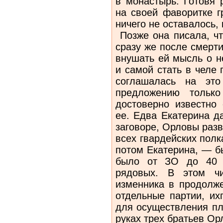
в монастырь. Готовя 
на своей фаворитке г
ничего не оставалось, 
Позже она писала, чт
сразу же после смерт
внушать ей мысль о н
и самой стать в челе 
соглашалась на это
предложению только
достоверно известно
ее. Едва Екатерина д
заговоре, Орловы раз
всех гвардейских пол
потом Екатерина, — б
было от ЗО до 40 
рядовых. В этом ч
изменника в продолже
отдельные партии, их
для осуществления пл
руках трех братьев Ор