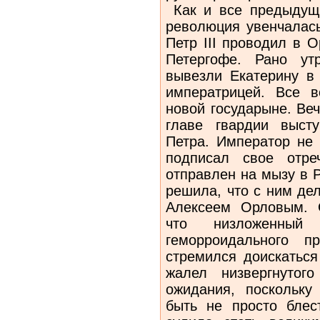
Как и все предыдущи
революция увенчалась
Петр III проводил в 
Петергофе. Рано у
вывезли Екатерину в 
императрицей. Все в
новой государыне. Ве
главе гвардии выст
Петра. Император не
подписал свое отре
отправлен на мызу в 
решила, что с ним дел
Алексеем Орловым. 
что низложенный
геморроидального п
стремился доискаться
жалел низвергнутог
ожидания, поскольку
быть не просто бле