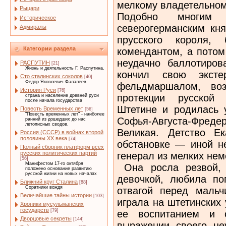
мелкому владетельном
Рыцари
Подобно многим 
Историческое
северогерманским кня
Адмиралы
прусского короля,
Категории раздела
комендантом, а потом
неудачно баллотиров
РАСПУТИН
[21]
Жизнь и деятельность Г. Распутина.
кончил свою эксте
Сто сталинских соколов
[40]
Федор Яковлевич Фалалеев
фельдмаршалом, во
История Руси
[76]
протекции русской
страна и население древней руси
после начала государства
Штетине и родилась у
Повесть Временных лет
[56]
"Повесть временных лет" - наиболее
Софья-Августа-Фре
ранний из дошедших до нас
летописных сводов.
Великая. Детство Е
Россия (СССР) в войнах второй
половины XX века
[74]
обстановке — иной не
Полный сборник платформ всех
русских политических партий
генерал из мелких нем
[56]
Манифестом 17-го октября
Она росла резвой, 
положено основание развитию
русской жизни на новых началах
девочкой, любила по
Ближний круг Сталина
[88]
Соратники вождя
отвагой перед мальч
Величайшие тайны истории
[103]
играла на штетинских
Хроники мусульманских
государств
[79]
ее воспитанием и 
Дворцовые секреты
[144]
выражении своего не