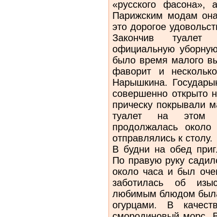
«русского фасона», 
Парижским модам она
это дорогое удовольс
Закончив туалет
официальную уборную,
было время малого вы
фаворит и нескольк
Нарышкина. Государын
совершенно открыто н
прическу покрывали м
туалет на этом 
продолжалась около
отправлялись к столу.
В будни на обед приг
По правую руку садил
около часа и был оче
заботилась об изыс
любимым блюдом была
огурцами. В качест
смородиновый морс. В