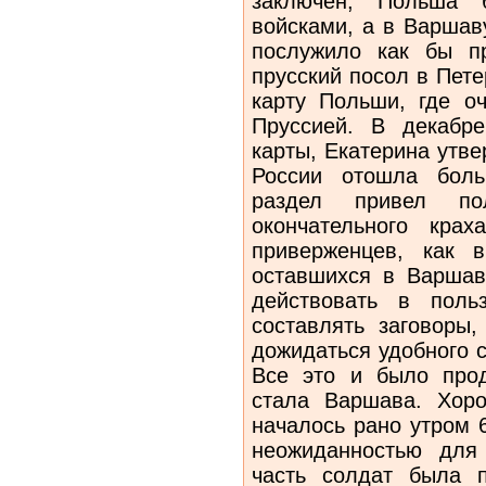
заключен, Польша б
войсками, а в Варшав
послужило как бы п
прусский посол в Пете
карту Польши, где о
Пруссией. В декабре
карты, Екатерина утв
России отошла боль
раздел привел по
окончательного кра
приверженцев, как 
оставшихся в Варшав
действовать в польз
составлять заговоры,
дожидаться удобного 
Все это и было прод
стала Варшава. Хоро
началось рано утром 6
неожиданностью для 
часть солдат была 