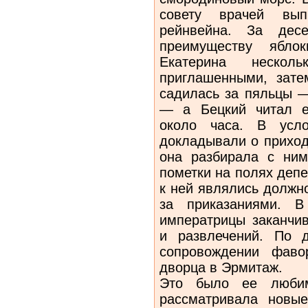
совету врачей вы
рейнвейна. За дес
преимуществу ябл
Екатерина неско
приглашенными, зате
садилась за пяльцы —
— а Бецкий читал е
около часа. В усло
докладывали о приход
она разбирала с ним
пометки на полях деп
к ней являлись должн
за приказаниями. В
императрицы заканчив
и развлечений. По 
сопровождении фаво
дворца в Эрмитаж.
Это было ее любим
рассматривала новы