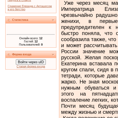
Ликурга в Спарте
Уже через месяц мат
Сражение Ерванда с Арташесом
Императрица Елиз
и его бегство
чрезвычайно радушно
женихи, в первы
Статистика
предупредителен к 
быстро поняла, что 
сообразила также, что
Онлайн всего:
12
Гостей:
12
и может рассчитывать
Пользователей:
0
России значение мо
Форма входа
русской. Желая поско
Войти через uID
Екатерина вставала п
Старая форма входа
кругом спали, сидя в 
тетради, которые дав
жарко. Не зная моско
нужным обуваться и
этого на пятнадца
воспаление легких, кот
Почти месяц будущая
между жизнью и смерт
Когда положение ее с