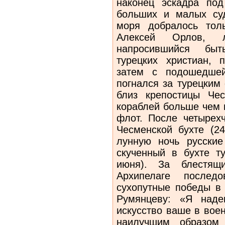
наконец эскадра по
больших и малых су
моря добралось тол
Алексей Орлов, 
напросившийся быт
турецких христиан,
затем с подошедшей
погнался за турецким
близ крепостицы Че
кораблей больше чем 
флот. После четырехч
Чесменской бухте (24
лунную ночь русские
скученный в бухте т
июня). За блестящ
Архипелаге послед
сухопутные победы в 
Румянцеву: «Я над
искусство ваше в воен
наилучшим образом 