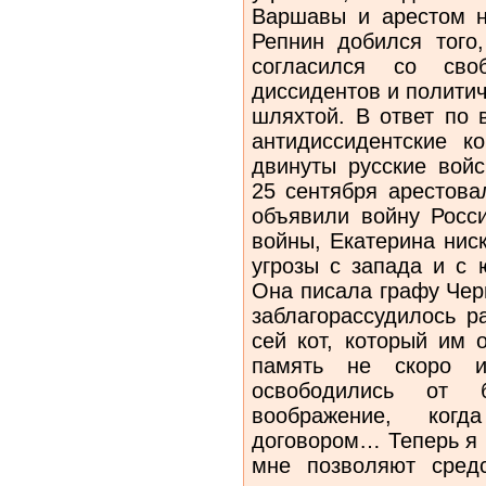
Варшавы и арестом н
Репнин добился того
согласился со сво
диссидентов и политич
шляхтой. В ответ по 
антидиссидентские 
двинуты русские войс
25 сентября арестова
объявили войну Росси
войны, Екатерина нис
угрозы с запада и с 
Она писала графу Чер
заблагорассудилось р
сей кот, который им 
память не скоро и
освободились от 
воображение, ког
договором… Теперь я р
мне позволяют средс