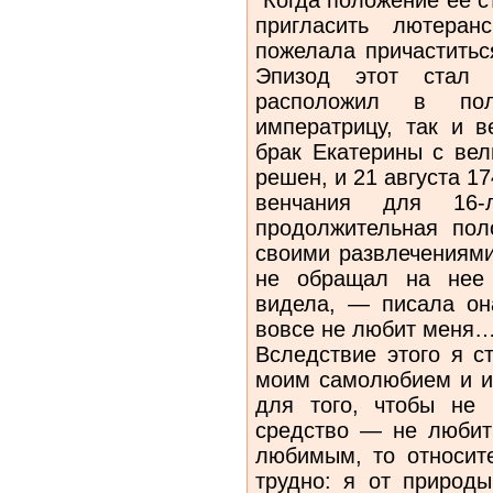
пригласить лютеран
пожелала причаститьс
Эпизод этот стал 
расположил в по
императрицу, так и в
брак Екатерины с вел
решен, и 21 августа 17
венчания для 16-л
продолжительная пол
своими развлечениями
не обращал на нее 
видела, — писала он
вовсе не любит меня
Вследствие этого я с
моим самолюбием и из
для того, чтобы не 
средство — не любит
любимым, то относит
трудно: я от природ