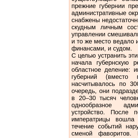
прежние губернии пр
административные окру
снабжены недостаточн
скудным личным сост
управлении смешивали
и то же место ведало 
финансами, и судом.
С целью устранить эти
начала губернскую 
областное деление: 
губерний (вместо 
насчитывалось по 30
очередь, они подразд
в 20–30 тысяч челов
однообразное адм
устройство. После 
императрицы вошла 
течение событий нар
сменой фаворитов. 