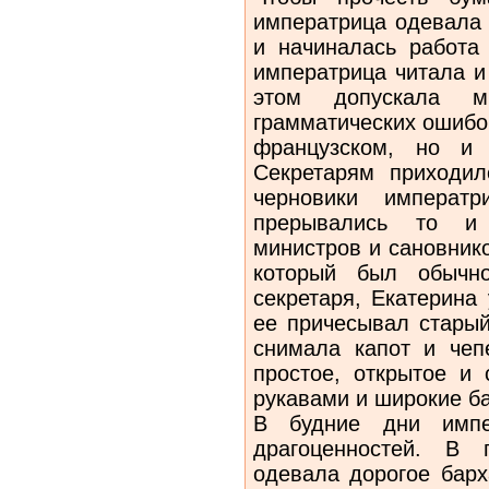
императрица одевала 
и начиналась работа 
императрица читала и
этом допускала мн
грамматических ошибок
французском, но и
Секретарям приходил
черновики императр
прерывались то и 
министров и сановник
который был обычн
секретаря, Екатерина
ее причесывал старый
снимала капот и чеп
простое, открытое и
рукавами и широкие б
В будние дни импе
драгоценностей. В 
одевала дорогое барх