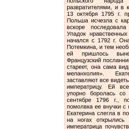
польского народа
развратителями, и в 
13 октября 1795 г. п
Польша исчезла с ка
вскоре последовала
Упадок нравственных
начался с 1792 г. О
Потемкина, и тем нео
ей пришлось вын
Французский посланни
стареет, она сама ви
меланхолия». Ека
заставляют все видет
императрицу. Ей вс
упорно боролась со
сентябре 1796 г., п
помолвка ее внучки с
Екатерина слегла в по
на ногах открылись
императрица почувст