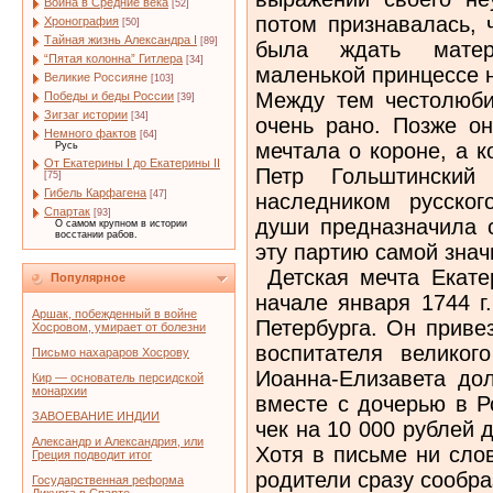
Война в Средние века
[52]
потом признавалась, 
Хронография
[50]
Тайная жизнь Александра I
[89]
была ждать матери
“Пятая колонна” Гитлера
[34]
маленькой принцессе 
Великие Россияне
[103]
Между тем честолюби
Победы и беды России
[39]
Зигзаг истории
[34]
очень рано. Позже он
Немного фактов
[64]
мечтала о короне, а 
Русь
От Екатерины I до Екатерины II
Петр Гольштински
[75]
Гибель Карфагена
[47]
наследником русског
Спартак
[93]
души предназначила с
О самом крупном в истории
восстании рабов.
эту партию самой знач
Детская мечта Екате
Популярное
начале января 1744 г
Аршак, побежденный в войне
Петербурга. Он приве
Хосровом, умирает от болезни
воспитателя великог
Письмо нахараров Хосрову
Иоанна-Елизавета до
Кир — основатель персидской
монархии
вместе с дочерью в Р
ЗАВОЕВАНИЕ ИНДИИ
чек на 10 000 рублей 
Александр и Александрия, или
Хотя в письме ни сло
Греция подводит итог
родители сразу сообра
Государственная реформа