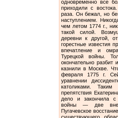
одновременно все бо
приходили с востока
раза. Он бежал, но б
наступлением. Никогд
чем летом 1774 г., ни
такой силой. Возму
деревни к другой, о
горестные известия п
впечатление и омра
Турецкой войны. То
окончательно разбит и
казнили в Москве. Чт
февраля 1775 г. Се
уравнении диссиден
католиками. Таким
препятствия Екатерин
дело и закончила с
войны — две вне
Пугачевское восстани
существующего облас