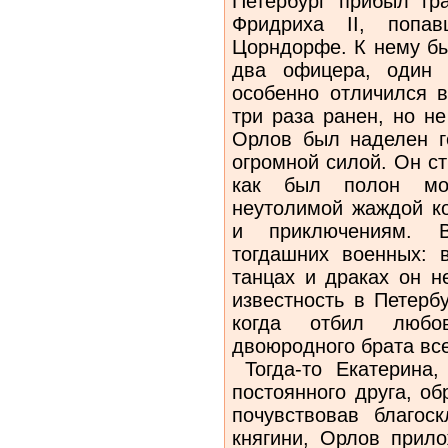
Петербург прибыл гр
Фридриха II, поп
Цорндорфе. К нему бы
два офицера, один 
особенно отличился 
три раза ранен, но н
Орлов был наделен г
огромной силой. Он с
как был полон мол
неутолимой жаждой к
и приключениям. 
тогдашних военных: в
танцах и драках он н
известность в Петерб
когда отбил любо
двоюродного брата вс
Тогда-то Екатерина,
постоянного друга, о
почувствовав благос
княгини, Орлов прило