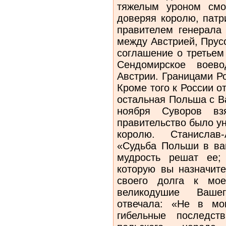
тяжелым уроном смо
доверяя королю, патр
правителем генерала 
между Австрией, Прус
соглашение о третьем
Сендомирское воев
Австрии. Границами Р
Кроме того к России о
остальная Польша с В
ноября Суворов вз
правительство было ун
королю. Станислав-
«Судьба Польши в ва
мудрость решат ее;
которую вы назначите
своего долга к мое
великодушие Вашег
отвечала: «Не в мо
гибельные последст