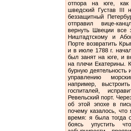
отпора на юге, как
шведский Густав III 
беззащитный Петербу
отправил вице-канц
вернуть Швеции все 
Ништадтскому и Або
Порте возвратить Кры
и в июле 1788 г. нач
был занят на юге, и 
на плечи Екатерины. 
бурную деятельность 
управлению морски
например, выстроит
госпиталей, испра
Ревельский порт. Чере
об этой эпохе в пис
почему казалось, что
время: я была тогда 
боясь упустить чт
забывчивости, прояв