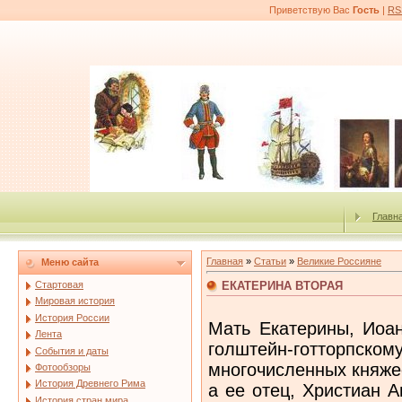
Приветствую Вас
Гость
|
RS
Главн
Главная
»
Статьи
»
Великие Россияне
Меню сайта
ЕКАТЕРИНА ВТОРАЯ
Стартовая
Мировая история
История России
Мать Екатерины, Иоан
Лента
голштейн-готторпском
События и даты
многочисленных княже
Фотообзоры
История Древнего Рима
а ее отец, Христиан 
История стран мира