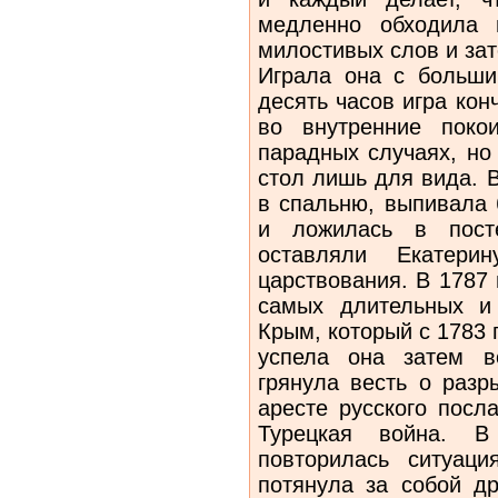
медленно обходила г
милостивых слов и зат
Играла она с больши
десять часов игра кон
во внутренние поко
парадных случаях, но
стол лишь для вида. 
в спальню, выпивала 
и ложилась в пост
оставляли Екатер
царствования. В 1787 
самых длительных и
Крым, который с 1783 
успела она затем во
грянула весть о разр
аресте русского посл
Турецкая война. В 
повторилась ситуаци
потянула за собой д