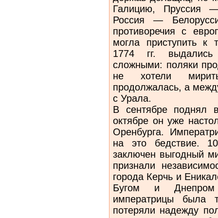
Галицию, Пруссия —
Россия — Белорусс
противоречия с евро
могла приступить к 
1774 гг. выдались
сложными: поляки про
не хотели мирить
продолжалась, а межд
с Урала.
В сентябре поднял в
октябре он уже насто
Оренбурга. Императр
на это бедствие. 1
заключен выгодный ми
признали независимо
города Керчь и Еникал
Бугом и Днепром
императрицы была т
потеряли надежду пол