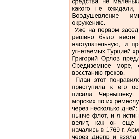
средства не малень
какого не ожидали,
Воодушевление им
окружению.
Уже на первом заседа
решено было вести 
наступательную, и пр
угнетаемых Турцией хр
Григорий Орлов пред
Средиземное море, 
восстанию греков.
План этот понравилс
приступила к его о
писала Чернышеву:
морских по их ремеслу
через несколько дней
нынче флот, и я истин
велит, как он еще 
начались в 1769 г. А
через Днепр и взяла 