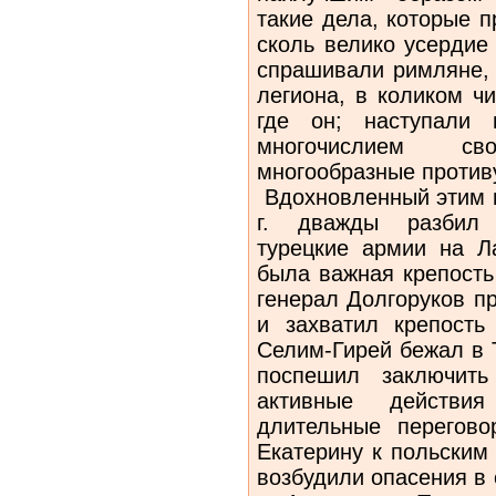
такие дела, которые п
сколь велико усердие
спрашивали римляне, 
легиона, в коликом ч
где он; наступали
многочислием св
многообразные против
Вдохновленный этим 
г. дважды разбил 
турецкие армии на Ла
была важная крепость
генерал Долгоруков п
и захватил крепость
Селим-Гирей бежал в 
поспешил заключит
активные действи
длительные перегов
Екатерину к польским
возбудили опасения в 