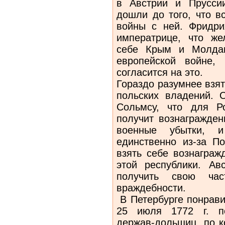
в Австрии и Прусси
дошли до того, что в
войны с ней. Фридри
императрице, что же
себе Крым и Молдав
европейской войне,
согласится на это.
Гораздо разумнее взят
польских владений. 
Сольмсу, что для Р
получит вознагражден
военные убытки, 
единственно из-за П
взять себе вознаграж
этой республики. А
получить свою ча
враждебности.
В Петербурге понрави
25 июля 1772 г. по
держав-дольщиц, по к