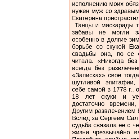
исполнению моих обяз
нужен муж со здравым
Екатерина пристрастил
Танцы и маскарады та
забавы не могли за
особенно в долгие зи
борьбе со скукой Ек
свадьбы она, по ее 
читала. «Никогда без
всегда без развлече
«Записках» свое тогд
шутливой эпитафии,
себе самой в 1778 г., 
18 лет скуки и уед
достаточно времени,
Другим развлечением
Вслед за Сергеем Сал
судьба связала ее с ч
жизни чрезвычайно в