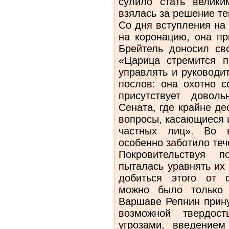
сулило стать велики
взялась за решение т
Со дня вступления на
на коронацию, она пр
Брейтель доносил сво
«Царица стремится п
управлять и руководи
послов: она охотно с
присутствует довол
Сената, где крайне д
вопросы, касающиеся 
частных лиц». Во в
особенно заботило те
Покровительствуя п
пыталась уравнять их
добиться этого от 
можно было только 
Варшаве Репнин прину
возможной твердост
угрозами, введением