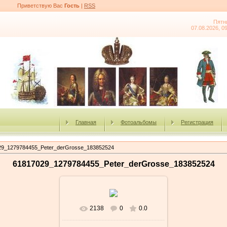
Приветствую Вас
Гость
|
RSS
Пятн
07.08.2026, 0
Главная
Фотоальбомы
Регистрация
29_1279784455_Peter_derGrosse_183852524
61817029_1279784455_Peter_derGrosse_183852524
2138
0
0.0
В реальном размере