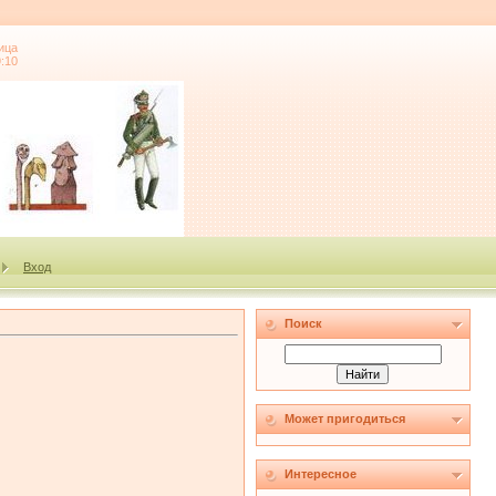
ица
9:10
Вход
Поиск
Может пригодиться
Интересное