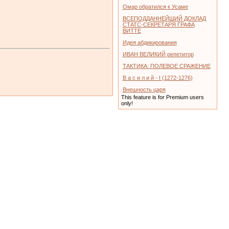
Омар обратился к Усаме
ВСЕПОДДАННЕЙШИЙ ДОКЛАД
СТАТС-СЕКРЕТАРЯ ГРАФА
ВИТТЕ
Идея абдикирования
ИВАН ВЕЛИКИЙ репетитор
ТАКТИКА: ПОЛЕВОЕ СРАЖЕНИЕ
В а с и л и й - I (1272-1276)
Внешность царя
This feature is for Premium users
only!