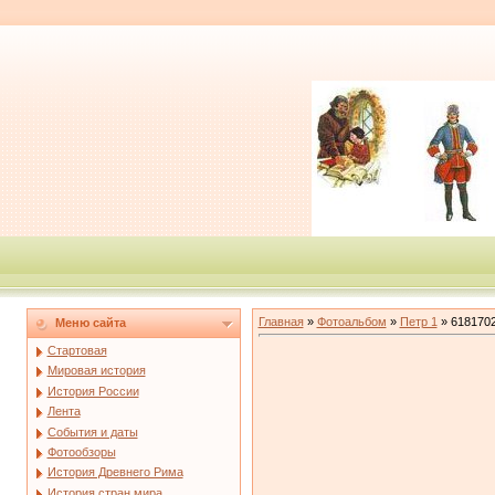
Главная
»
Фотоальбом
»
Петр 1
» 618170
Меню сайта
Стартовая
Мировая история
История России
Лента
События и даты
Фотообзоры
История Древнего Рима
История стран мира