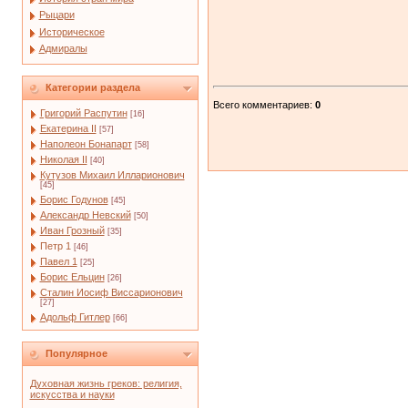
Рыцари
Историческое
Адмиралы
Категории раздела
Всего комментариев
:
0
Григорий Распутин
[16]
Екатерина II
[57]
Наполеон Бонапарт
[58]
Николая II
[40]
Кутузов Михаил Илларионович
[45]
Борис Годунов
[45]
Александр Невский
[50]
Иван Грозный
[35]
Петр 1
[46]
Павел 1
[25]
Борис Ельцин
[26]
Сталин Иосиф Виссарионович
[27]
Адольф Гитлер
[66]
Популярное
Духовная жизнь греков: религия,
искусства и науки