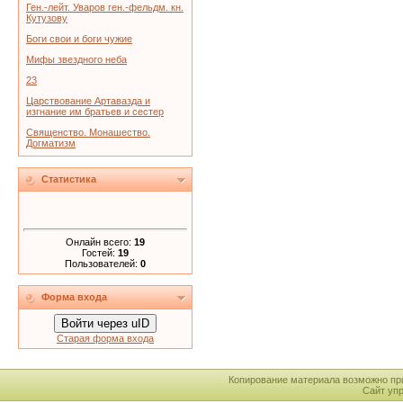
Ген.-лейт. Уваров ген.-фельдм. кн.
Кутузову
Боги свои и боги чужие
Мифы звездного неба
23
Царствование Артавазда и
изгнание им братьев и сестер
Священство. Монашество.
Догматизм
Статистика
Онлайн всего:
19
Гостей:
19
Пользователей:
0
Форма входа
Войти через uID
Старая форма входа
Копирование материала возможно пр
Сайт уп