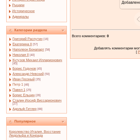
Добавлен
Рыцари
Историческое
Адмиралы
Категории раздела
Всего комментариев
:
0
Григорий Распутин
[16]
Екатерина II
[57]
Добавлять комментарии могу
Наполеон Бонапарт
[58]
[
Р
Николая II
[40]
Кутузов Михаил Илларионович
[45]
Борис Годунов
[45]
Александр Невский
[50]
Иван Грозный
[35]
Петр 1
[46]
Павел 1
[25]
Борис Ельцин
[26]
Сталин Иосиф Виссарионович
[27]
Адольф Гитлер
[66]
Популярное
Королевство Италия. Восстание
Людольфа и Конрада