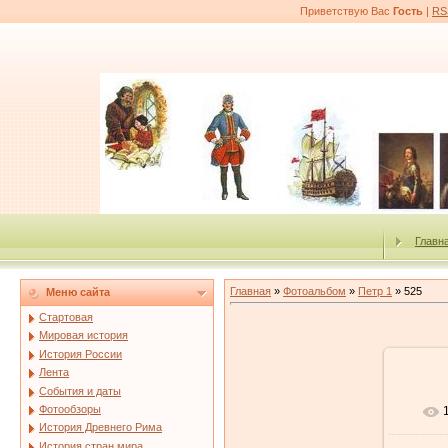
Приветствую Вас
Гость
|
RS
Главн
Главная
»
Фотоальбом
»
Петр 1
» 525
Меню сайта
Стартовая
Мировая история
История России
Лента
События и даты
Фотообзоры
История Древнего Рима
История стран мира