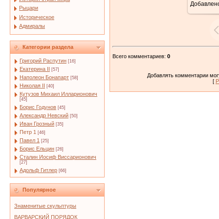
Добавлен
Рыцари
Историческое
Адмиралы
Категории раздела
Всего комментариев
:
0
Григорий Распутин
[16]
Екатерина II
[57]
Добавлять комментарии могу
Наполеон Бонапарт
[58]
[
Р
Николая II
[40]
Кутузов Михаил Илларионович
[45]
Борис Годунов
[45]
Александр Невский
[50]
Иван Грозный
[35]
Петр 1
[46]
Павел 1
[25]
Борис Ельцин
[26]
Сталин Иосиф Виссарионович
[27]
Адольф Гитлер
[66]
Популярное
Знаменитые скульптуры
ВАРВАРСКИЙ ПОРЯДОК