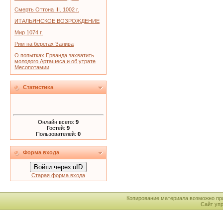
Смерть Оттона III. 1002 г.
ИТАЛЬЯНСКОЕ ВОЗРОЖДЕНИЕ
Мир 1074 г.
Рим на берегах Залива
О попытках Ерванда захватить
молодого Арташеса и об утрате
Месопотамии
Статистика
Онлайн всего:
9
Гостей:
9
Пользователей:
0
Форма входа
Войти через uID
Старая форма входа
Копирование материала возможно пр
Сайт уп