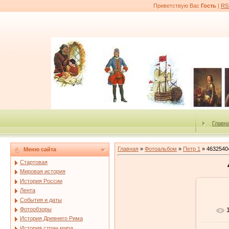
Приветствую Вас
Гость
|
RS
Главн
Главная
»
Фотоальбом
»
Петр 1
» 4632540
Меню сайта
Стартовая
Мировая история
История России
Лента
События и даты
Фотообзоры
История Древнего Рима
История стран мира