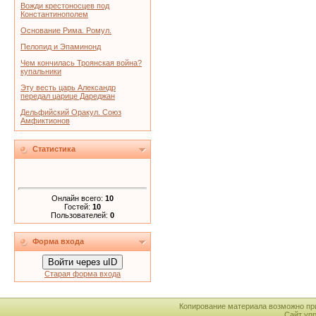
Вожди крестоносцев под
Константинополем
Основание Рима. Ромул.
Пелопид и Эпаминонд
Чем кончилась Троянская война?
купальники
Эту весть царь Александр
передал царице Дареджан
Дельфийский Оракул. Союз
Амфиктионов
Статистика
Онлайн всего:
10
Гостей:
10
Пользователей:
0
Форма входа
Войти через uID
Старая форма входа
Копирование материала возможно пр
Сайт уп