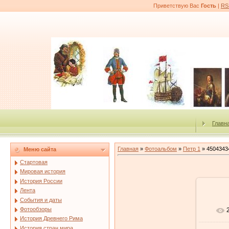
Приветствую Вас
Гость
|
RS
Главн
Главная
»
Фотоальбом
»
Петр 1
» 4504343
Меню сайта
Стартовая
Мировая история
История России
Лента
События и даты
Фотообзоры
История Древнего Рима
История стран мира