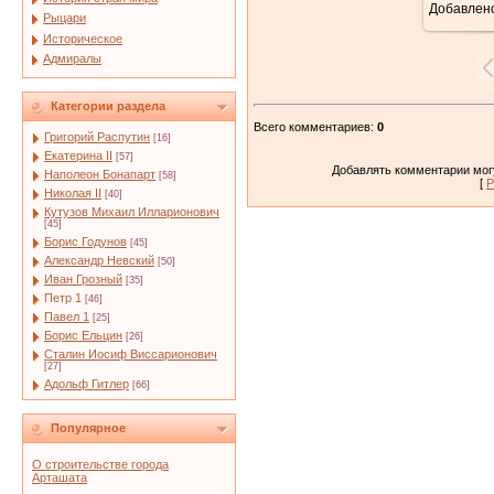
Добавлен
Рыцари
Историческое
Адмиралы
Категории раздела
Всего комментариев
:
0
Григорий Распутин
[16]
Екатерина II
[57]
Добавлять комментарии могу
Наполеон Бонапарт
[58]
[
Р
Николая II
[40]
Кутузов Михаил Илларионович
[45]
Борис Годунов
[45]
Александр Невский
[50]
Иван Грозный
[35]
Петр 1
[46]
Павел 1
[25]
Борис Ельцин
[26]
Сталин Иосиф Виссарионович
[27]
Адольф Гитлер
[66]
Популярное
О строительстве города
Арташата