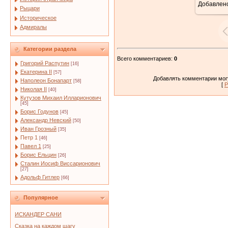
Добавлен
Рыцари
Историческое
Адмиралы
Категории раздела
Всего комментариев
:
0
Григорий Распутин
[16]
Екатерина II
[57]
Добавлять комментарии могу
Наполеон Бонапарт
[58]
[
Р
Николая II
[40]
Кутузов Михаил Илларионович
[45]
Борис Годунов
[45]
Александр Невский
[50]
Иван Грозный
[35]
Петр 1
[46]
Павел 1
[25]
Борис Ельцин
[26]
Сталин Иосиф Виссарионович
[27]
Адольф Гитлер
[66]
Популярное
ИСКАНДЕР САНИ
Сказка на каждом шагу