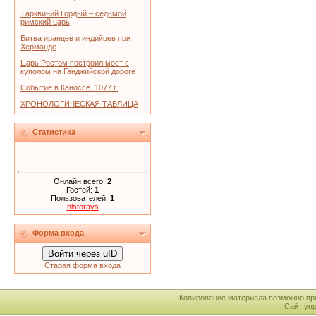
Тарквиний Гордый – седьмой
римский царь
Битва иранцев и индийцев при
Херманде
Царь Ростом построил мост с
куполом на Ганджийской дороге
Событие в Каноссе. 1077 г.
ХРОНОЛОГИЧЕСКАЯ ТАБЛИЦА
Статистика
Онлайн всего:
2
Гостей:
1
Пользователей:
1
historays
Форма входа
Войти через uID
Старая форма входа
Копирование материала возможно пр
Сайт уп