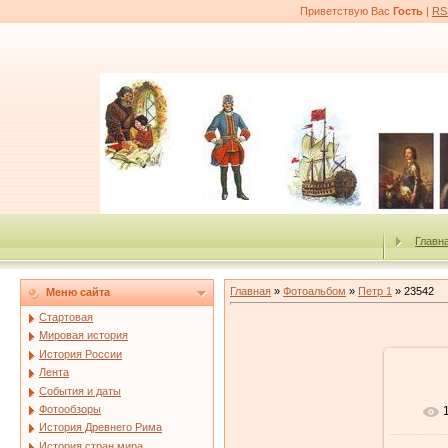
Приветствую Вас
Гость
|
RS
Главн
Главная
»
Фотоальбом
»
Петр 1
» 23542
Меню сайта
Стартовая
Мировая история
История России
Лента
События и даты
Фотообзоры
История Древнего Рима
История стран мира