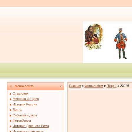
Главная
»
Фотоальбом
»
Петр 1
» 23245
Меню сайта
Стартовая
Мировая история
История России
Лента
События и даты
Фотообзоры
История Древнего Рима
История стран мира