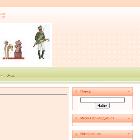
ота
0:39
Вход
Поиск
Может пригодиться
Интересное