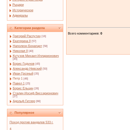
Рыцари
Историческое
Адмиралы
Категории раздела
Всего комментариев
:
0
Григорий Распутин
[16]
Екатерина II
[57]
Наполеон Бонапарт
[58]
Николая II
[40]
Кутузов Михаил Илларионович
[45]
Борис Годунов
[45]
Александр Невский
[50]
Иван Грозный
[35]
Петр 1
[46]
Павел 1
[25]
Борис Ельцин
[26]
Сталин Иосиф Виссарионович
[27]
Адольф Гитлер
[66]
Популярное
Поход против вандалов 533 г.
4