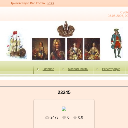
Приветствую Вас
Гость
|
RSS
Субб
08.08.2026, 0
Главная
Фотоальбомы
Регистрация
23245
2473
0
0.0