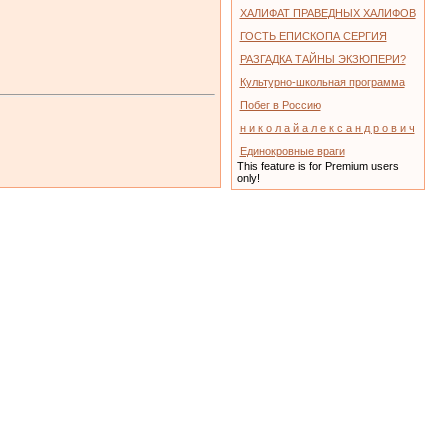
ХАЛИФАТ ПРАВЕДНЫХ ХАЛИФОВ
ГОСТЬ ЕПИСКОПА СЕРГИЯ
РАЗГАДКА ТАЙНЫ ЭКЗЮПЕРИ?
Культурно-школьная программа
Побег в Россию
н и к о л а й а л е к с а н д р о в и ч
Единокровные враги
This feature is for Premium users
only!