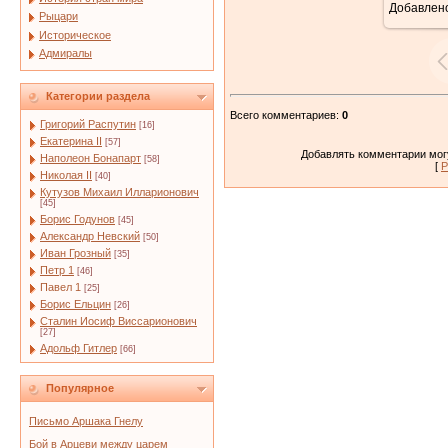
Добавлен
Рыцари
Историческое
Адмиралы
Категории раздела
Всего комментариев
:
0
Григорий Распутин
[16]
Екатерина II
[57]
Добавлять комментарии могу
Наполеон Бонапарт
[58]
[
Р
Николая II
[40]
Кутузов Михаил Илларионович
[45]
Борис Годунов
[45]
Александр Невский
[50]
Иван Грозный
[35]
Петр 1
[46]
Павел 1
[25]
Борис Ельцин
[26]
Сталин Иосиф Виссарионович
[27]
Адольф Гитлер
[66]
Популярное
Письмо Аршака Гнелу
Бой в Арцеви между царем