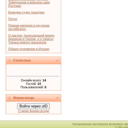
Теймуразом и войском царя
Ростома
Комедия судит трагедию
Потоп
Первая империя и изучение
английского
О распре, происшедшей между
Аршаком и Гнелом, и о смерти
Тирана ремонт магазинов
Общее положение в Италии
Статистика
Онлайн всего:
14
Гостей:
14
Пользователей:
0
Форма входа
Войти через uID
Старая форма входа
Копирование материала возможно пр
Сайт уп