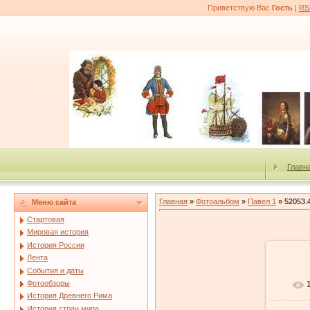
Приветствую Вас
Гость
|
RS
Главн
Главная
»
Фотоальбом
»
Павел 1
» 52053.
Меню сайта
Стартовая
Мировая история
История России
Лента
События и даты
Фотообзоры
История Древнего Рима
История стран мира