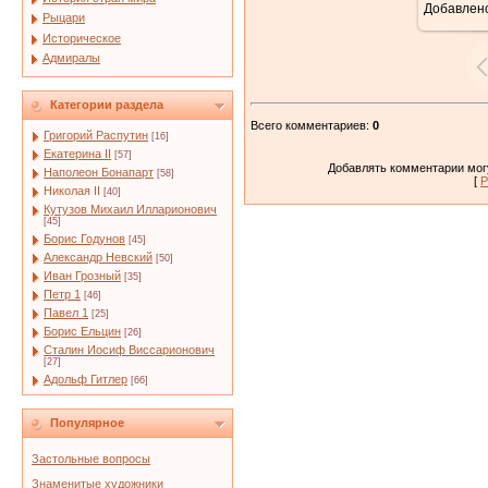
Добавлен
Рыцари
Историческое
Адмиралы
Категории раздела
Всего комментариев
:
0
Григорий Распутин
[16]
Екатерина II
[57]
Добавлять комментарии могу
Наполеон Бонапарт
[58]
[
Р
Николая II
[40]
Кутузов Михаил Илларионович
[45]
Борис Годунов
[45]
Александр Невский
[50]
Иван Грозный
[35]
Петр 1
[46]
Павел 1
[25]
Борис Ельцин
[26]
Сталин Иосиф Виссарионович
[27]
Адольф Гитлер
[66]
Популярное
Застольные вопросы
Знаменитые художники