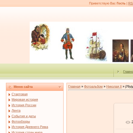
Приветствую Вас
Гость
|
RS
Главн
Главная
»
Фотоальбом
»
Николая II
» j76yj
Меню сайта
Стартовая
Мировая история
История России
Лента
События и даты
Фотообзоры
История Древнего Рима
История стран мира