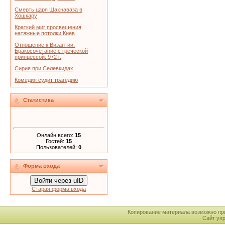
Смерть царя Шахнаваза в
Хошкару
Краткий миг просвещения
натяжные потолки Киев
Отношение к Византии.
Бракосочетание с греческой
принцессой. 972 г.
Сирия при Селевкидах
Комедия судит трагедию
Статистика
Онлайн всего:
15
Гостей:
15
Пользователей:
0
Форма входа
Войти через uID
Старая форма входа
Копирование материала возможно пр
Сайт уп