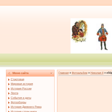
Главная
»
Фотоальбом
»
Николая II
» e56j
Меню сайта
Стартовая
Мировая история
История России
Лента
События и даты
Фотообзоры
История Древнего Рима
История стран мира