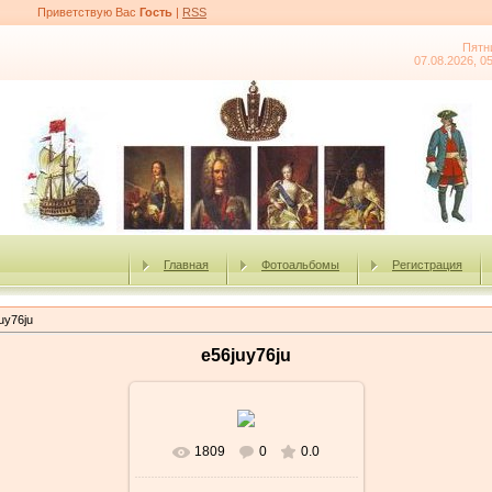
Приветствую Вас
Гость
|
RSS
Пятн
07.08.2026, 0
Главная
Фотоальбомы
Регистрация
uy76ju
e56juy76ju
1809
0
0.0