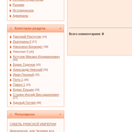
Рыцари
Историческое
Адмиралы
Категории раздела
Всего комментариев
:
0
Григорий Распутин
[16]
Екатерина II
[57]
Наполеон Бонапарт
[58]
Николая II
[40]
Кутузов Михаил Илларионович
[45]
Борис Годунов
[45]
Александр Невский
[50]
Иван Грозный
[35]
Петр 1
[46]
Павел 1
[25]
Борис Ельцин
[26]
Сталин Иосиф Виссарионович
[27]
Адольф Гитлер
[66]
Популярное
ГИБЕЛЬ РИМСКОЙ ИМПЕРИИ
Демократия, или Человек все