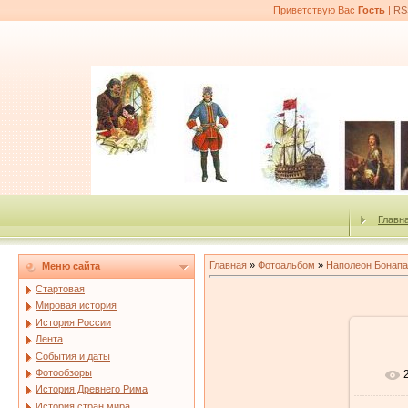
Приветствую Вас
Гость
|
RS
Главн
Главная
»
Фотоальбом
»
Наполеон Бонапа
Меню сайта
Стартовая
Мировая история
История России
Лента
События и даты
Фотообзоры
История Древнего Рима
История стран мира