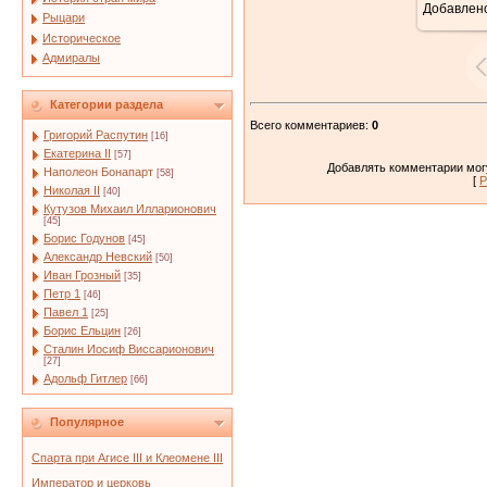
Добавлен
Рыцари
Историческое
Адмиралы
Категории раздела
Всего комментариев
:
0
Григорий Распутин
[16]
Екатерина II
[57]
Добавлять комментарии могу
Наполеон Бонапарт
[58]
[
Р
Николая II
[40]
Кутузов Михаил Илларионович
[45]
Борис Годунов
[45]
Александр Невский
[50]
Иван Грозный
[35]
Петр 1
[46]
Павел 1
[25]
Борис Ельцин
[26]
Сталин Иосиф Виссарионович
[27]
Адольф Гитлер
[66]
Популярное
Спарта при Агисе III и Клеомене III
Император и церковь