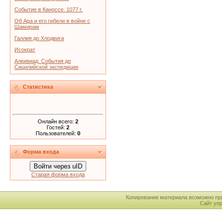
Событие в Каноссе. 1077 г.
Об Ара и его гибели в войне с
Шамирам
Галлия до Хлодвига
Исократ
Алкивиад. События до
Сицилийской экспедиции
Статистика
Онлайн всего:
2
Гостей:
2
Пользователей:
0
Форма входа
Войти через uID
Старая форма входа
Копирование материала возможно пр
Сайт уп