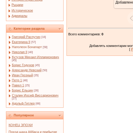
Добавлен
Рыцари
Историческое
Адмиралы
Категории раздела
Всего комментариев
:
0
Григорий Распутин
[16]
Екатерина II
[57]
Добавлять комментарии могу
Наполеон Бонапарт
[58]
[
Р
Николая II
[40]
Кутузов Михаил Илларионович
[45]
Борис Годунов
[45]
Александр Невский
[50]
Иван Грозный
[35]
Петр 1
[46]
Павел 1
[25]
Борис Ельцин
[26]
Сталин Иосиф Виссарионович
[27]
Адольф Гитлер
[66]
Популярное
КОНЕЦ ЭПОХИ
Поход шаха Аббаса и прибытие