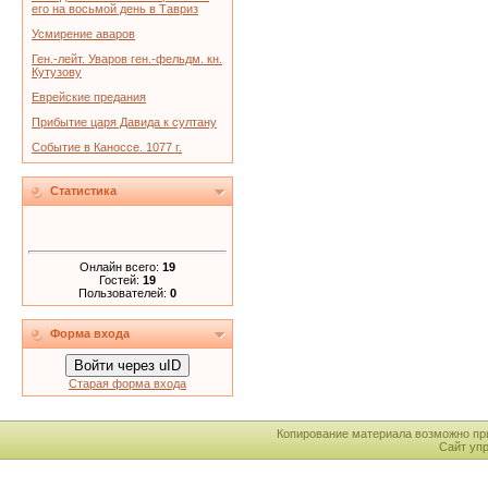
его на восьмой день в Тавриз
Усмирение аваров
Ген.-лейт. Уваров ген.-фельдм. кн.
Кутузову
Еврейские предания
Прибытие царя Давида к султану
Событие в Каноссе. 1077 г.
Статистика
Онлайн всего:
19
Гостей:
19
Пользователей:
0
Форма входа
Войти через uID
Старая форма входа
Копирование материала возможно пр
Сайт уп