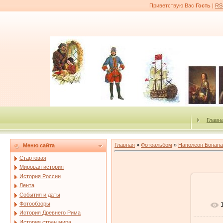
Приветствую Вас
Гость
|
RS
Главн
Главная
»
Фотоальбом
»
Наполеон Бонапа
Меню сайта
Стартовая
Мировая история
История России
Лента
События и даты
Фотообзоры
История Древнего Рима
История стран мира