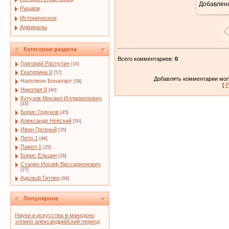
Добавлен
Рыцари
Историческое
Адмиралы
Категории раздела
Всего комментариев
:
0
Григорий Распутин
[16]
Екатерина II
[57]
Добавлять комментарии могу
Наполеон Бонапарт
[58]
[
Р
Николая II
[40]
Кутузов Михаил Илларионович
[45]
Борис Годунов
[45]
Александр Невский
[50]
Иван Грозный
[35]
Петр 1
[46]
Павел 1
[25]
Борис Ельцин
[26]
Сталин Иосиф Виссарионович
[27]
Адольф Гитлер
[66]
Популярное
Науки и искусства в македоно
эллино александрийский период