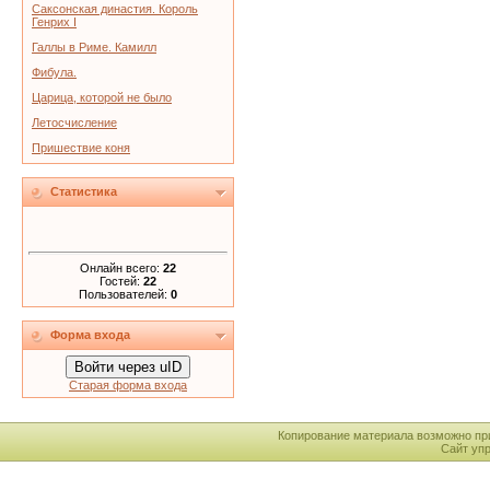
Саксонская династия. Король
Генрих I
Галлы в Риме. Камилл
Фибула.
Царица, которой не было
Летосчисление
Пришествие коня
Статистика
Онлайн всего:
22
Гостей:
22
Пользователей:
0
Форма входа
Войти через uID
Старая форма входа
Копирование материала возможно пр
Сайт уп