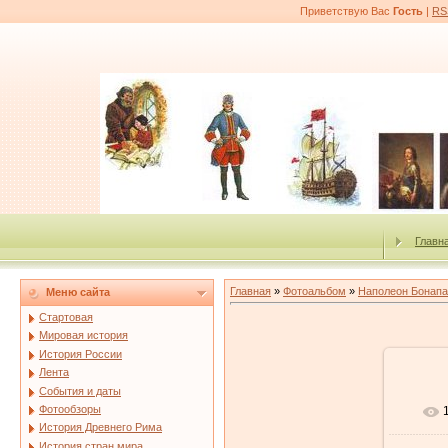
Приветствую Вас
Гость
|
RS
Главн
Главная
»
Фотоальбом
»
Наполеон Бонапа
Меню сайта
Стартовая
Мировая история
История России
Лента
События и даты
Фотообзоры
История Древнего Рима
История стран мира