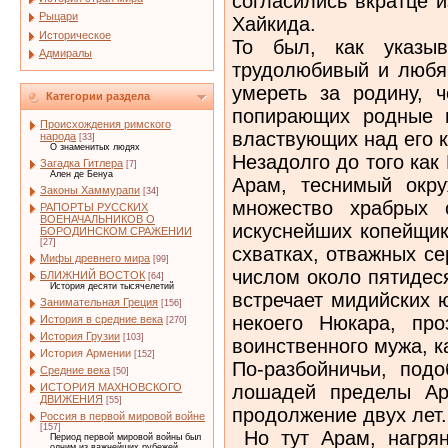
согласились вкратце 
Рыцари
Хайкида.
Историческое
То был, как указыв
Адмиралы
трудолюбивый и любящ
умереть за родину, 
Категории раздела
попирающих родные 
Происхождения римского
властвующих над его 
народа
[33]
О знаменитых людях
Незадолго до того как
Загадка Гитлера
[7]
Ален де Бенуа
Арам, теснимый окр
Законы Хаммурапи
[34]
множество храбрых 
РАПОРТЫ РУССКИХ
ВОЕНАЧАЛЬНИКОВ О
искуснейших копейщик
БОРОДИНСКОМ СРАЖЕНИИ
[27]
схватках, отважных с
Мифы древнего мира
[99]
числом около пятидес
БЛИЖНИЙ ВОСТОК
[64]
История десяти тысячелетий
встречает мидийских 
Занимательная Греция
[156]
некоего Нюкара, про
История в средние века
[270]
История Грузии
[103]
воинственного мужа, к
История Армении
[152]
По-разбойничьи, под
Средние века
[50]
лошадей пределы Арм
ИСТОРИЯ МАХНОВСКОГО
ДВИЖЕНИЯ
[55]
продолжение двух лет.
Россия в первой мировой войне
[157]
Но тут Арам, нагрян
Период первой мировой войны был
одним из важнейших рубежей