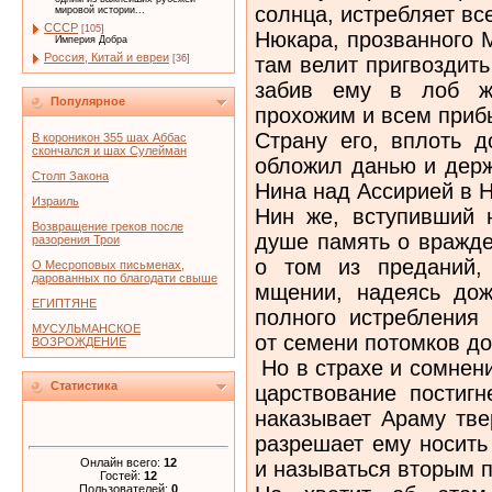
солнца, истребляет вс
мировой истории...
СССР
[105]
Нюкара, прозванного 
Империя Добра
Россия, Китай и евреи
там велит пригвоздить
[36]
забив ему в лоб же
Популярное
прохожим и всем при
Страну его, вплоть д
В короникон 355 шах Аббас
скончался и шах Сулейман
обложил данью и держ
Столп Закона
Нина над Ассирией в 
Израиль
Нин же, вступивший 
Возвращение греков после
душе память о вражде
разорения Трои
о том из преданий,
О Месроповых письменах,
дарованных по благодати свыше
мщении, надеясь дож
ЕГИПТЯНЕ
полного истребления
МУСУЛЬМАНСКОЕ
от семени потомков до
ВОЗРОЖДЕНИЕ
Но в страхе и сомнени
Статистика
царствование постигн
наказывает Араму тве
разрешает ему носить
Онлайн всего:
12
и называться вторым п
Гостей:
12
Пользователей:
0