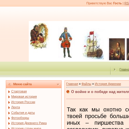
Приветствую Вас
Гость
|
RS
Главн
Главная
»
Файлы
»
История Армении
Меню сайта
О войне и о победе над жител
Стартовая
Мировая история
История России
Лента
Так как мы охотно с
События и даты
твоей просьбе больш
Фотообзоры
иных – пиршества 
История Древнего Рима
История стран мира