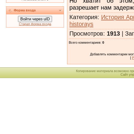
Но хватит об этом
разрешает нам задержи
Форма входа
Категория
:
История Ар
Войти через uID
historays
Старая форма входа
Просмотров
:
1913
|
Заг
Всего комментариев
:
0
Добавлять комментарии могу
[
Р
Копирование материала возможно пр
Сайт уп