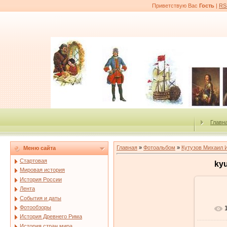
Приветствую Вас
Гость
|
RS
Главн
Главная
»
Фотоальбом
»
Кутузов Михаил 
Меню сайта
Стартовая
ky
Мировая история
История России
Лента
События и даты
Фотообзоры
История Древнего Рима
История стран мира