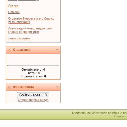
Алкуин
Самсон
О святом Нерсесе и его благих
установлениях
Александр и Александрия, или
Греция подводит итог
Летосчисление
Статистика
Онлайн всего:
4
Гостей:
4
Пользователей:
0
Форма входа
Войти через uID
Старая форма входа
Копирование материала возможно пр
Сайт уп