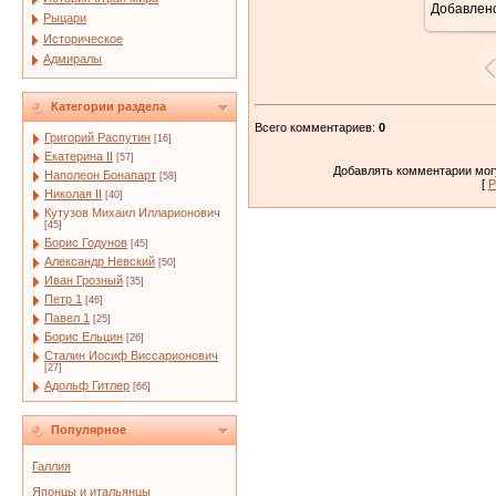
Добавлен
Рыцари
Историческое
Адмиралы
Категории раздела
Всего комментариев
:
0
Григорий Распутин
[16]
Екатерина II
[57]
Добавлять комментарии могу
Наполеон Бонапарт
[58]
[
Р
Николая II
[40]
Кутузов Михаил Илларионович
[45]
Борис Годунов
[45]
Александр Невский
[50]
Иван Грозный
[35]
Петр 1
[46]
Павел 1
[25]
Борис Ельцин
[26]
Сталин Иосиф Виссарионович
[27]
Адольф Гитлер
[66]
Популярное
Галлия
Японцы и итальянцы