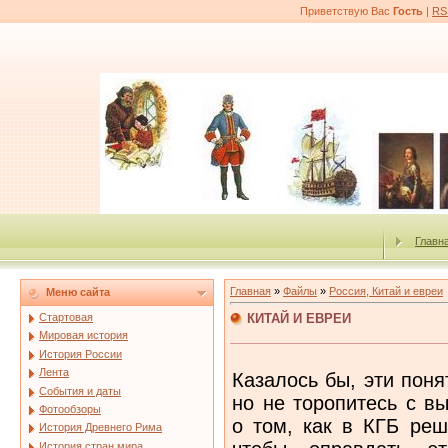
Приветствую Вас
Гость
|
RS
Главн
Главная
»
Файлы
»
Россия, Китай и евреи
Меню сайта
КИТАЙ И ЕВРЕИ
Стартовая
Мировая история
История России
Лента
Казалось бы, эти поня
События и даты
но не торопитесь с в
Фотообзоры
о том, как в КГБ реш
История Древнего Рима
История стран мира