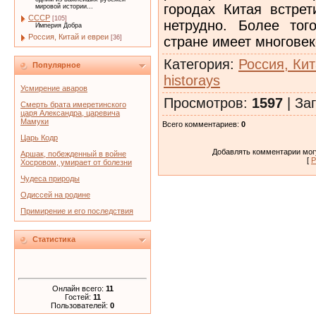
городах Китая встрет
мировой истории...
СССР
[105]
нетрудно. Более тог
Империя Добра
Россия, Китай и евреи
стране имеет многове
[36]
Категория
:
Россия, Кит
Популярное
historays
Усмирение аваров
Просмотров
:
1597
|
Заг
Смерть брата имеретинского
царя Александра, царевича
Мамуки
Всего комментариев
:
0
Царь Кодр
Добавлять комментарии могу
Аршак, побежденный в войне
[
Р
Хосровом, умирает от болезни
Чудеса природы
Одиссей на родине
Примирение и его последствия
Статистика
Онлайн всего:
11
Гостей:
11
Пользователей:
0