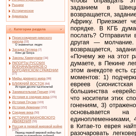
чтобы оправдать э
Рыцари
заданием в Швец
Историческое
возвращается, задание
Адмиралы
Африку. Приезжает ч
порядке. В КГБ дума
Категории раздела
послать? Отправили в
Происхождения римского
другая — молчание.
народа
[33]
О знаменитых людях
возвращается, задан
Загадка Гитлера
[7]
Ален де Бенуа
«Почему же на этот р
Законы Хаммурапи
[34]
думаете, в Пекине ле
РАПОРТЫ РУССКИХ
ВОЕНАЧАЛЬНИКОВ О
этом анекдоте есть с
БОРОДИНСКОМ СРАЖЕНИИ
[27]
моментов: 1) подчерк
Мифы древнего мира
[99]
евреев (сионистская
БЛИЖНИЙ ВОСТОК
[64]
История десяти тысячелетий
большинства «еврейск
Занимательная Греция
[156]
что носители этих сп
История в средние века
[270]
История Грузии
[103]
гонениям, 3) отражено
История Армении
[152]
основывается н
Средние века
[50]
единоплеменниками, 4
ИСТОРИЯ МАХНОВСКОГО
ДВИЖЕНИЯ
[55]
в Китае-то еврея най
Россия в первой мировой войне
[157]
разочаровать легкове
Период первой мировой войны был
одним из важнейших рубежей