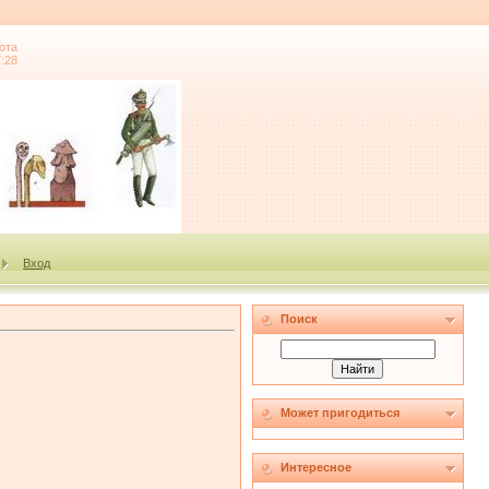
ота
7:28
Вход
Поиск
Может пригодиться
Интересное