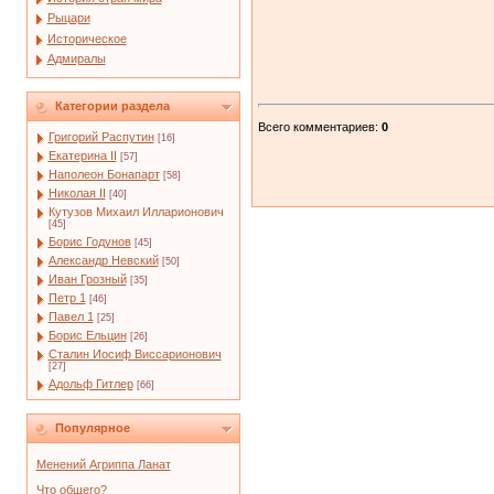
Рыцари
Историческое
Адмиралы
Категории раздела
Всего комментариев
:
0
Григорий Распутин
[16]
Екатерина II
[57]
Наполеон Бонапарт
[58]
Николая II
[40]
Кутузов Михаил Илларионович
[45]
Борис Годунов
[45]
Александр Невский
[50]
Иван Грозный
[35]
Петр 1
[46]
Павел 1
[25]
Борис Ельцин
[26]
Сталин Иосиф Виссарионович
[27]
Адольф Гитлер
[66]
Популярное
Менений Агриппа Ланат
Что общего?