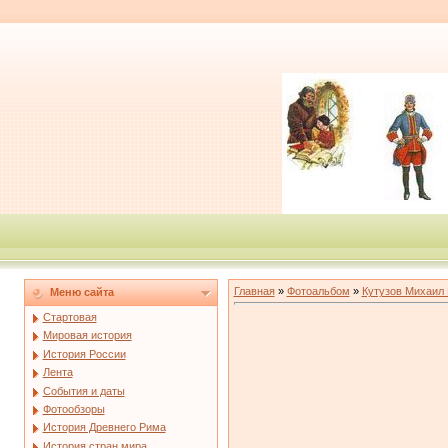
Главная
»
Фотоальбом
»
Кутузов Михаил
Меню сайта
Стартовая
Мировая история
История России
Лента
События и даты
Фотообзоры
История Древнего Рима
История стран мира