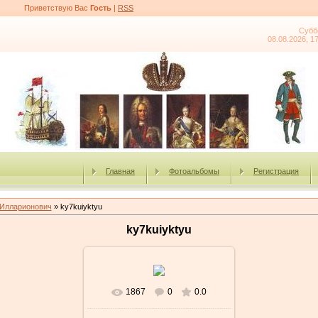
Приветствую Вас
Гость
|
RSS
Субб
08.08.2026, 1
Главная
Фотоальбомы
Регистрация
 Илларионович
» ky7kuiyktyu
ky7kuiyktyu
1867
0
0.0