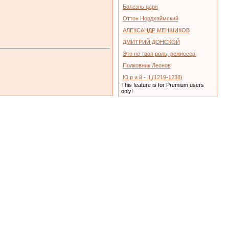
Болезнь царя
Оттон Нордхаймский
АЛЕКСАНДР МЕНШИКОВ
ДМИТРИЙ ДОНСКОЙ
Это не твоя роль, режиссер!
Полковник Леонов
Ю р и й - II (1219-1238)
This feature is for Premium users
only!