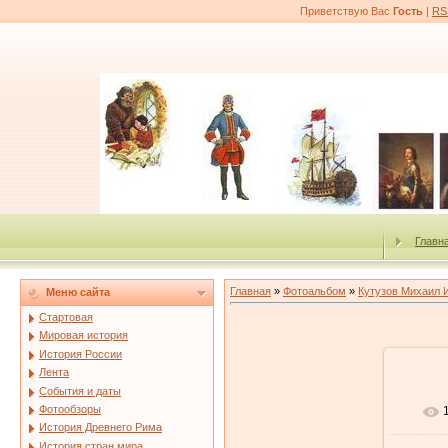
Приветствую Вас
Гость
|
RS
Главн
Главная
»
Фотоальбом
»
Кутузов Михаил 
Меню сайта
Стартовая
Мировая история
История России
Лента
События и даты
Фотообзоры
История Древнего Рима
История стран мира