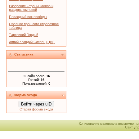
Разорение Страны касбов и
раздоры сыновей
Последний век свободы
Обаяние прошлого справочная
таблица
Тарквиний Гордый
Аппий Клавдий Слепец (Цек)
Статистика
Онлайн всего:
16
Гостей:
16
Пользователей:
0
Форма входа
Войти через uID
Старая форма входа
Копирование материала возможно пр
Сайт уп