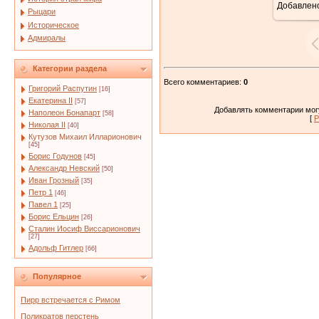
Добавлен
Рыцари
Историческое
Адмиралы
Категории раздела
Всего комментариев
:
0
Григорий Распутин
[16]
Екатерина II
[57]
Добавлять комментарии могу
Наполеон Бонапарт
[58]
[
Р
Николая II
[40]
Кутузов Михаил Илларионович
[45]
Борис Годунов
[45]
Александр Невский
[50]
Иван Грозный
[35]
Петр 1
[46]
Павел 1
[25]
Борис Ельцин
[26]
Сталин Иосиф Виссарионович
[27]
Адольф Гитлер
[66]
Популярное
Пирр встречается с Римом
Поликратов перстень