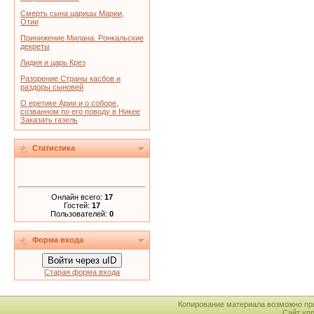
Смерть сына царицы Марии,
Отии
Принижение Милана. Ронкальские
декреты
Лидия и царь Крез
Разорение Страны касбов и
раздоры сыновей
О еретике Арии и о соборе,
созванном по его поводу в Никее
Заказать газель
Статистика
Онлайн всего:
17
Гостей:
17
Пользователей:
0
Форма входа
Войти через uID
Старая форма входа
Копирование материала возможно пр
Сайт уп