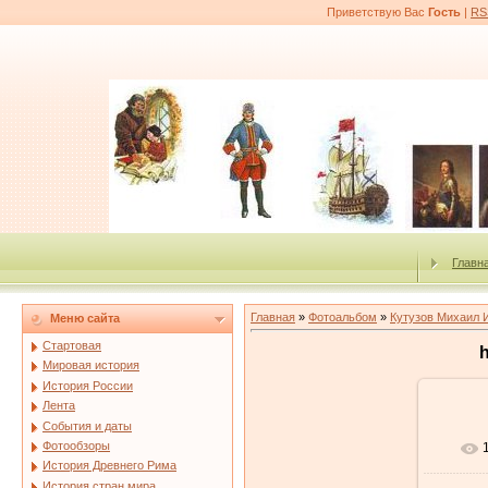
Приветствую Вас
Гость
|
RS
Главн
Главная
»
Фотоальбом
»
Кутузов Михаил 
Меню сайта
Стартовая
h
Мировая история
История России
Лента
События и даты
Фотообзоры
История Древнего Рима
История стран мира