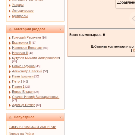
Добавлен
Рыцари
Историческое
Адмиралы
Категории раздела
Всего комментариев
:
0
Григорий Распутин
[16]
Екатерина II
[57]
Добавлять комментарии могу
Наполеон Бонапарт
[58]
[
Р
Николая II
[40]
Кутузов Михаил Илларионович
[45]
Борис Годунов
[45]
Александр Невский
[50]
Иван Грозный
[35]
Петр 1
[46]
Павел 1
[25]
Борис Ельцин
[26]
Сталин Иосиф Виссарионович
[27]
Адольф Гитлер
[66]
Популярное
ГИБЕЛЬ РИМСКОЙ ИМПЕРИИ
Генрих на Рейне