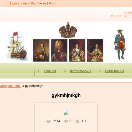
Приветствую Вас
Гость
|
RSS
Субб
08.08.2026, 1
Главная
Фотоальбомы
Регистрация
 Илларионович
» gykmhjmkgh
gykmhjmkgh
1574
0
0.0