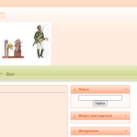
ота
3:13
Вход
Поиск
Может пригодиться
Интересное