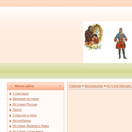
Главная
»
Фотоальбом
»
Кутузов Михаил
Меню сайта
Стартовая
Мировая история
История России
Лента
События и даты
Фотообзоры
История Древнего Рима
История стран мира