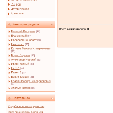
Рыцари
Историческое
Адмиралы
Категории раздела
Всего комментариев
:
0
Григорий Распутин
[16]
Екатерина II
[57]
Наполеон Бонапарт
[58]
Николая II
[40]
Кутузов Михаил Илларионович
[45]
Борис Годунов
[45]
Александр Невский
[50]
Иван Грозный
[35]
Петр 1
[46]
Павел 1
[25]
Борис Ельцин
[26]
Сталин Иосиф Виссарионович
[27]
Адольф Гитлер
[66]
Популярное
Судьбы нового государства
Значение церкви в раннем