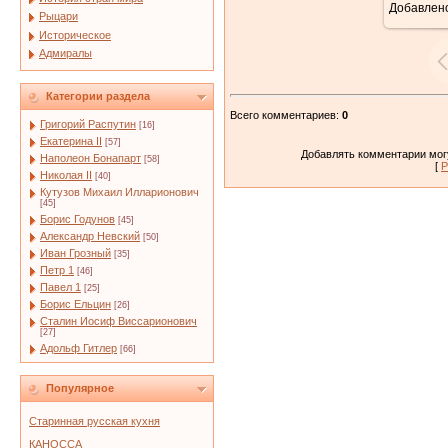
Добавлен
Рыцари
Историческое
Адмиралы
Категории раздела
Всего комментариев
:
0
Григорий Распутин
[16]
Екатерина II
[57]
Добавлять комментарии могу
Наполеон Бонапарт
[58]
[
Р
Николая II
[40]
Кутузов Михаил Илларионович
[45]
Борис Годунов
[45]
Александр Невский
[50]
Иван Грозный
[35]
Петр 1
[46]
Павел 1
[25]
Борис Ельцин
[26]
Сталин Иосиф Виссарионович
[27]
Адольф Гитлер
[66]
Популярное
Старинная русская кухня
КАНОССА