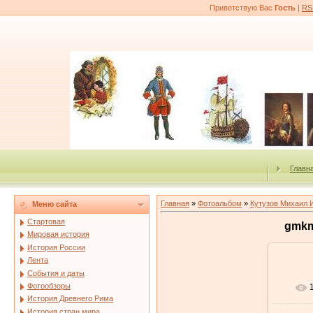
Приветствую Вас
Гость
|
RS
Главн
Главная
»
Фотоальбом
»
Кутузов Михаил 
Меню сайта
Стартовая
gmkm
Мировая история
История России
Лента
События и даты
Фотообзоры
История Древнего Рима
История стран мира