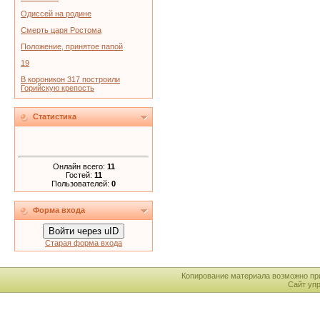
Одиссей на родине
Смерть царя Ростома
Положение, принятое папой
19
В короникон 317 построили
Горийскую крепость
Статистика
Онлайн всего:
11
Гостей:
11
Пользователей:
0
Форма входа
Войти через uID
Старая форма входа
Копирование материала возможно пр
Сайт уп