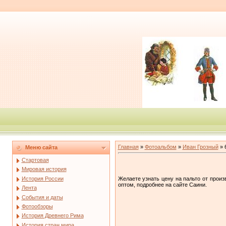
Главная
»
Фотоальбом
»
Иван Грозный
» 
Меню сайта
Стартовая
Мировая история
История России
Желаете узнать цену на пальто от прои
оптом, подробнее на сайте Саини.
Лента
События и даты
Фотообзоры
История Древнего Рима
История стран мира