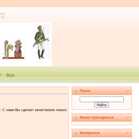
ица
1:51
Вход
Поиск
. С нами Вы сделает качественно пальто
Может пригодиться
Интересное