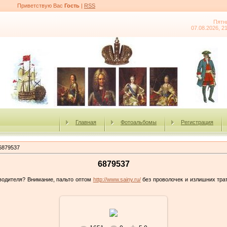
Приветствую Вас
Гость
|
RSS
Пятн
07.08.2026, 2
Главная
Фотоальбомы
Регистрация
6879537
6879537
зводителя? Внимание, пальто оптом
http://www.sainy.ru/
без проволочек и излишних трат