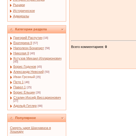
Рыцари
Историческое
Адмиралы
Категории раздела
Григорий Распутин
[16]
Екатерина II
[57]
Всего комментариев
:
0
Наполеон Бонапарт
[58]
Николая II
[40]
Кутузов Михаил Илларионович
[45]
Борис Годунов
[45]
Александр Невский
[50]
Иван Грозный
[35]
Петр 1
[46]
Павел 1
[25]
Борис Ельцин
[26]
Сталин Иосиф Виссарионович
[27]
Адольф Гитлер
[66]
Популярное
Смерть царя Шахнаваза в
Хошкару