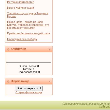
История повторяется
Иисус Навин и судии
Третий поход государя Тимура в
Грузию
Поход шаха Тамаза на царя
Картли Луарсаба в короникон сто
восемьдесят восьмой
Прибытие Антиоха и его действия
Последний век свободы
Статистика
Онлайн всего:
8
Гостей:
8
Пользователей:
0
Форма входа
Войти через uID
Старая форма входа
Копирование материала возможно пр
Сайт уп