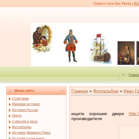
Приветствую Вас
Гость
|
RS
Главн
Главная
»
Фотоальбом
»
Иван Г
Меню сайта
Стартовая
Мировая история
История России
ищите хорошие двери
http:
Лента
производителя
События и даты
Фотообзоры
История Древнего Рима
История стран мира