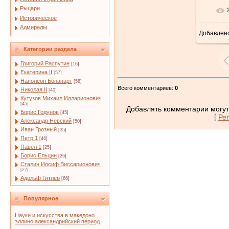
Рыцари
Историческое
Адмиралы
Добавлен
5
Категории раздела
Григорий Распутин
[16]
Екатерина II
[57]
Наполеон Бонапарт
[58]
Всего комментариев
:
0
Николая II
[40]
Кутузов Михаил Илларионович
[45]
Добавлять комментарии могут
Борис Годунов
[45]
[
Ре
Александр Невский
[50]
Иван Грозный
[35]
Петр 1
[46]
Павел 1
[25]
Борис Ельцин
[26]
Сталин Иосиф Виссарионович
[27]
Адольф Гитлер
[66]
Популярное
Науки и искусства в македоно
эллино александрийский период