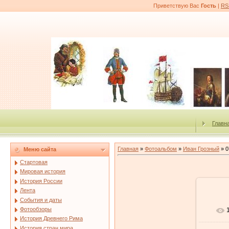
Приветствую Вас
Гость
|
RS
Главн
Главная
»
Фотоальбом
»
Иван Грозный
» 0
Меню сайта
Стартовая
Мировая история
История России
Лента
События и даты
Фотообзоры
История Древнего Рима
История стран мира