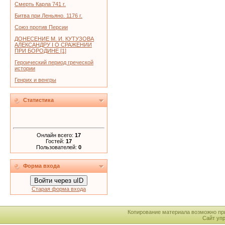
Смерть Карла 741 г.
Битва при Леньяно. 1176 г.
Союз против Персии
ДОНЕСЕНИЕ М. И. КУТУЗОВА
АЛЕКСАНДРУ I О СРАЖЕНИИ
ПРИ БОРОДИНЕ [1]
Героический период греческой
истории
Генрих и венгры
Статистика
Онлайн всего:
17
Гостей:
17
Пользователей:
0
Форма входа
Войти через uID
Старая форма входа
Копирование материала возможно пр
Сайт уп