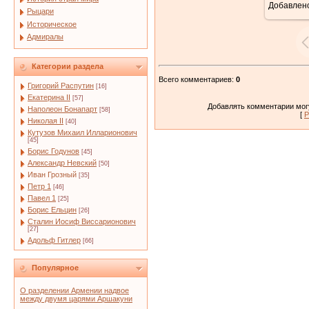
Добавлен
Рыцари
Историческое
Адмиралы
Категории раздела
Всего комментариев
:
0
Григорий Распутин
[16]
Екатерина II
[57]
Добавлять комментарии могу
Наполеон Бонапарт
[58]
[
Р
Николая II
[40]
Кутузов Михаил Илларионович
[45]
Борис Годунов
[45]
Александр Невский
[50]
Иван Грозный
[35]
Петр 1
[46]
Павел 1
[25]
Борис Ельцин
[26]
Сталин Иосиф Виссарионович
[27]
Адольф Гитлер
[66]
Популярное
О разделении Армении надвое
между двумя царями Аршакуни