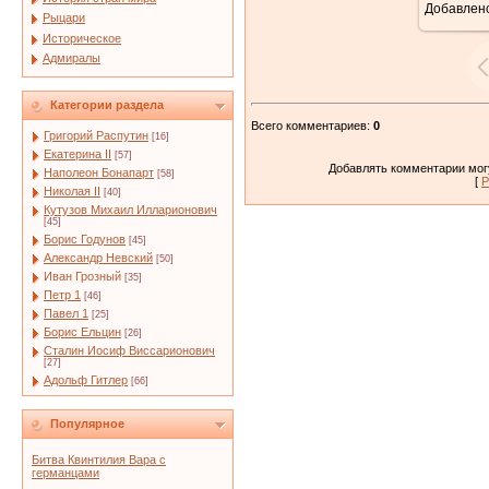
Добавлен
Рыцари
Историческое
Адмиралы
Категории раздела
Всего комментариев
:
0
Григорий Распутин
[16]
Екатерина II
[57]
Добавлять комментарии могу
Наполеон Бонапарт
[58]
[
Р
Николая II
[40]
Кутузов Михаил Илларионович
[45]
Борис Годунов
[45]
Александр Невский
[50]
Иван Грозный
[35]
Петр 1
[46]
Павел 1
[25]
Борис Ельцин
[26]
Сталин Иосиф Виссарионович
[27]
Адольф Гитлер
[66]
Популярное
Битва Квинтилия Вара с
германцами