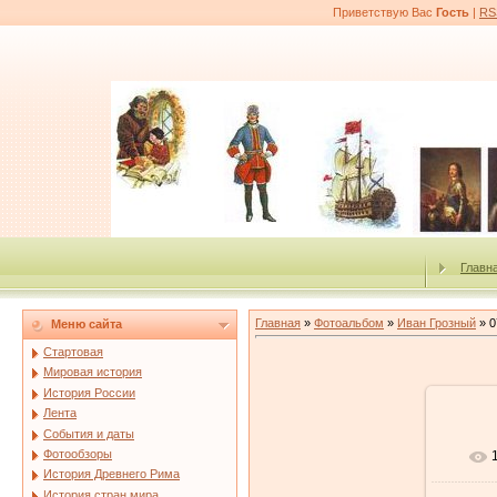
Приветствую Вас
Гость
|
RS
Главн
Главная
»
Фотоальбом
»
Иван Грозный
» 0
Меню сайта
Стартовая
Мировая история
История России
Лента
События и даты
Фотообзоры
История Древнего Рима
История стран мира