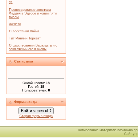
21
Проповедование апостола
Фаддея в Эдессе и копии пяти
писем
Железо
О восстании Хайка
Тит Манлий Торкват
О царствовании Вараздата и о
заключении его в оковы
Статистика
Онлайн всего:
18
Гостей:
18
Пользователей:
0
Форма входа
Войти через uID
Старая форма входа
Копирование материала возможно пр
Сайт уп