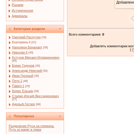
Добавлен
Рыцари
Историческое
Адмиралы
Категории раздела
Всего комментариев
:
0
Григорий Распутин
[16]
Екатерина II
[57]
Добавлять комментарии могу
Наполеон Бонапарт
[58]
[
Р
Николая II
[40]
Кутузов Михаил Илларионович
[45]
Борис Годунов
[45]
Александр Невский
[50]
Иван Грозный
[35]
Петр 1
[46]
Павел 1
[25]
Борис Ельцин
[26]
Сталин Иосиф Виссарионович
[27]
Адольф Гитлер
[66]
Популярное
Разделение Руси на племена.
Путь из варяг в греки