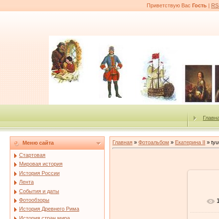
Приветствую Вас
Гость
|
RS
Главн
Главная
»
Фотоальбом
»
Екатерина II
» tyu
Меню сайта
Стартовая
Мировая история
История России
Лента
События и даты
Фотообзоры
История Древнего Рима
История стран мира