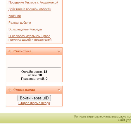
Прощание Гектора с Андромахой
Действия в военной области
Колонии
Раздел добычи
Возвращение Конрада
О нелюбознательном нраве
прежних царей и правителей
Статистика
Онлайн всего:
18
Гостей:
18
Пользователей:
0
Форма входа
Войти через uID
Старая форма входа
Копирование материала возможно пр
Сайт уп