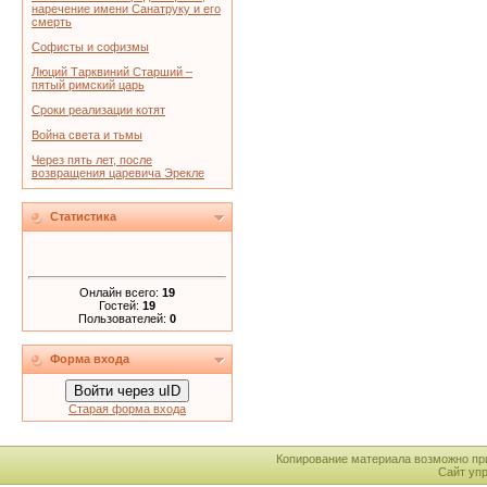
наречение имени Санатруку и его
смерть
Софисты и софизмы
Люций Тарквиний Старший –
пятый римский царь
Сроки реализации котят
Война света и тьмы
Через пять лет, после
возвращения царевича Эрекле
Статистика
Онлайн всего:
19
Гостей:
19
Пользователей:
0
Форма входа
Войти через uID
Старая форма входа
Копирование материала возможно пр
Сайт уп