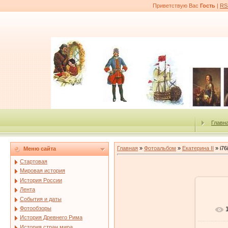
Приветствую Вас
Гость
|
RS
Главн
Главная
»
Фотоальбом
»
Екатерина II
» i76i
Меню сайта
Стартовая
Мировая история
История России
Лента
События и даты
Фотообзоры
История Древнего Рима
История стран мира