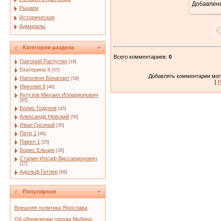
Добавлен
Рыцари
Историческое
Адмиралы
Категории раздела
Всего комментариев
:
0
Григорий Распутин
[16]
Екатерина II
[57]
Добавлять комментарии могу
Наполеон Бонапарт
[58]
[
Р
Николая II
[40]
Кутузов Михаил Илларионович
[45]
Борис Годунов
[45]
Александр Невский
[50]
Иван Грозный
[35]
Петр 1
[46]
Павел 1
[25]
Борис Ельцин
[26]
Сталин Иосиф Виссарионович
[27]
Адольф Гитлер
[66]
Популярное
Внешняя политика Ярослава
Об обновлении города Мцбина;