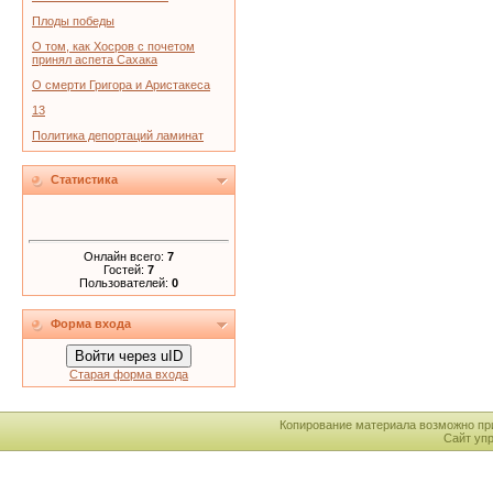
Плоды победы
О том, как Хосров с почетом
принял аспета Сахака
О смерти Григора и Аристакеса
13
Политика депортаций ламинат
Статистика
Онлайн всего:
7
Гостей:
7
Пользователей:
0
Форма входа
Войти через uID
Старая форма входа
Копирование материала возможно пр
Сайт уп