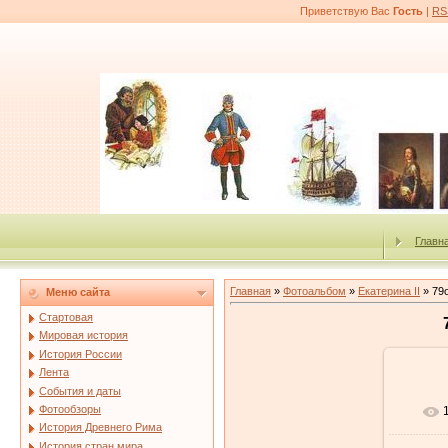
Приветствую Вас
Гость
|
RS
Главн
Главная
»
Фотоальбом
»
Екатерина II
» 79
Меню сайта
Стартовая
Мировая история
История России
Лента
События и даты
Фотообзоры
История Древнего Рима
История стран мира