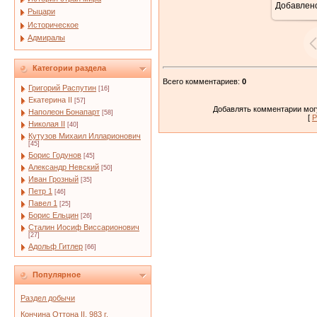
Добавлен
Рыцари
Историческое
Адмиралы
Категории раздела
Всего комментариев
:
0
Григорий Распутин
[16]
Екатерина II
[57]
Добавлять комментарии могу
Наполеон Бонапарт
[58]
[
Р
Николая II
[40]
Кутузов Михаил Илларионович
[45]
Борис Годунов
[45]
Александр Невский
[50]
Иван Грозный
[35]
Петр 1
[46]
Павел 1
[25]
Борис Ельцин
[26]
Сталин Иосиф Виссарионович
[27]
Адольф Гитлер
[66]
Популярное
Раздел добычи
Кончина Оттона II. 983 г.