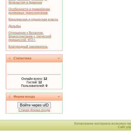
безвластия в Армении
Особенности и применение
роликовых транспортёров
Королевская и герцогская власть
Дельфы
Отношение к Византии.
Бракосочетание с греческой
принцессой. 972 г.
Благородный завоеватель
Статистика
Онлайн всего:
12
Гостей:
12
Пользователей:
0
Форма входа
Войти через uID
Старая форма входа
Копирование материала возможно пр
Сайт уп