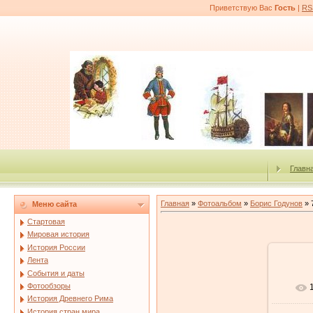
Приветствую Вас
Гость
|
RS
Главн
Главная
»
Фотоальбом
»
Борис Годунов
» 
Меню сайта
Стартовая
Мировая история
История России
Лента
События и даты
Фотообзоры
История Древнего Рима
История стран мира