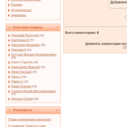
Добавлен
Рыцари
Историческое
Адмиралы
Категории раздела
Всего комментариев
:
0
Григорий Распутин
[16]
Екатерина II
[57]
Добавлять комментарии могу
Наполеон Бонапарт
[58]
[
Р
Николая II
[40]
Кутузов Михаил Илларионович
[45]
Борис Годунов
[45]
Александр Невский
[50]
Иван Грозный
[35]
Петр 1
[46]
Павел 1
[25]
Борис Ельцин
[26]
Сталин Иосиф Виссарионович
[27]
Адольф Гитлер
[66]
Популярное
Право назначения епископов
О подвигах Трдата в годы