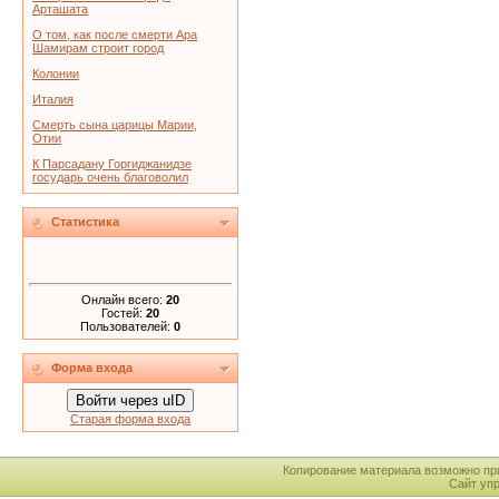
Арташата
О том, как после смерти Ара
Шамирам строит город
Колонии
Италия
Смерть сына царицы Марии,
Отии
К Парсадану Горгиджанидзе
государь очень благоволил
Статистика
Онлайн всего:
20
Гостей:
20
Пользователей:
0
Форма входа
Войти через uID
Старая форма входа
Копирование материала возможно пр
Сайт уп