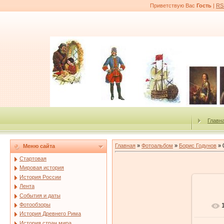
Приветствую Вас
Гость
|
RS
Главн
Главная
»
Фотоальбом
»
Борис Годунов
» 
Меню сайта
Стартовая
Мировая история
История России
Лента
События и даты
Фотообзоры
История Древнего Рима
История стран мира