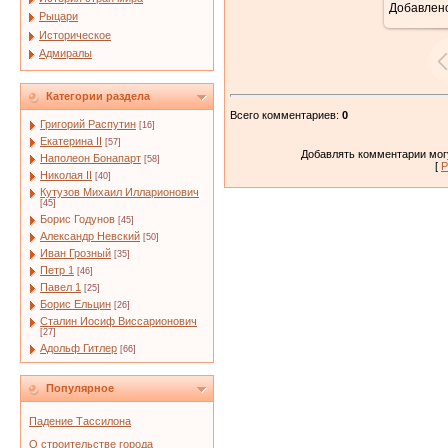
Добавлен
Рыцари
Историческое
Адмиралы
Категории раздела
Всего комментариев
:
0
Григорий Распутин
[16]
Екатерина II
[57]
Добавлять комментарии могу
Наполеон Бонапарт
[58]
[
Р
Николая II
[40]
Кутузов Михаил Илларионович
[45]
Борис Годунов
[45]
Александр Невский
[50]
Иван Грозный
[35]
Петр 1
[46]
Павел 1
[25]
Борис Ельцин
[26]
Сталин Иосиф Виссарионович
[27]
Адольф Гитлер
[66]
Популярное
Падение Тассилона
О строительстве города